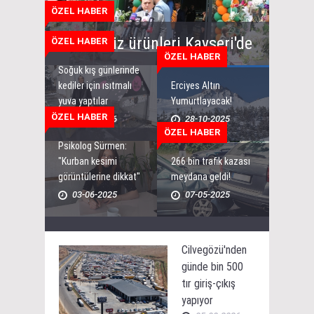
ÖZEL HABER
Karadeniz ürünleri Kayseri'de
ÖZEL HABER
ÖZEL HABER
Soğuk kış günlerinde
kediler için ısıtmalı
Erciyes Altın
yuva yaptılar
Yumurtlayacak!
ÖZEL HABER
03-03-2026
28-10-2025
ÖZEL HABER
Psikolog Sürmen:
"Kurban kesimi
266 bin trafik kazası
görüntülerine dikkat"
meydana geldi!
03-06-2025
07-05-2025
Cilvegözü'nden
günde bin 500
tır giriş-çıkış
yapıyor