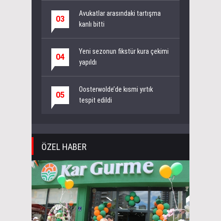
Avukatlar arasındaki tartışma
03
kanlı bitti
Yeni sezonun fikstür kura çekimi
04
yapıldı
Oosterwolde’de kısmi yırtık
05
tespit edildi
ÖZEL HABER