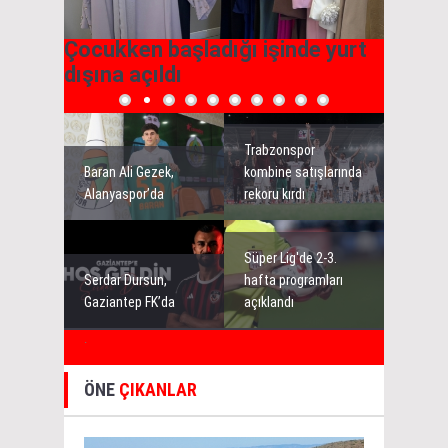
yle
Çocukken başladığı işinde yurt
"Halk 
dışına açıldı
yiyece
Trabzonspor
Baran Ali Gezek,
kombine satışlarında
Alanyaspor’da
rekoru kırdı
Süper Lig'de 2-3.
Serdar Dursun,
hafta programları
Gaziantep FK’da
açıklandı
.
ÖNE
ÇIKANLAR