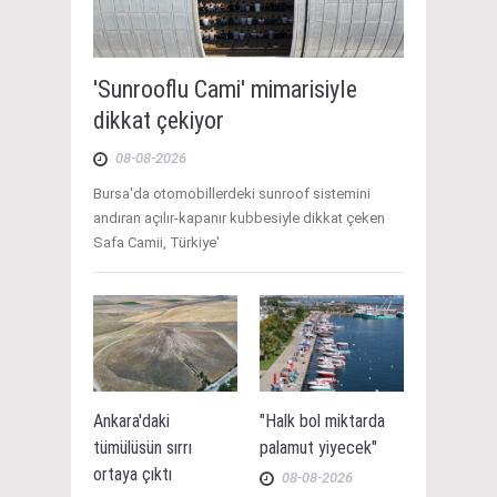
'Sunrooflu Cami' mimarisiyle
dikkat çekiyor
08-08-2026
Bursa'da otomobillerdeki sunroof sistemini
andıran açılır-kapanır kubbesiyle dikkat çeken
Safa Camii, Türkiye'
Ankara'daki
"Halk bol miktarda
tümülüsün sırrı
palamut yiyecek"
ortaya çıktı
08-08-2026