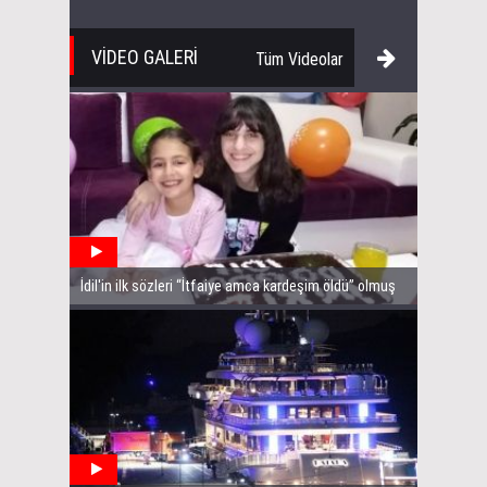
VİDEO GALERİ
Tüm Videolar
İdil'in ilk sözleri “İtfaiye amca kardeşim öldü” olmuş