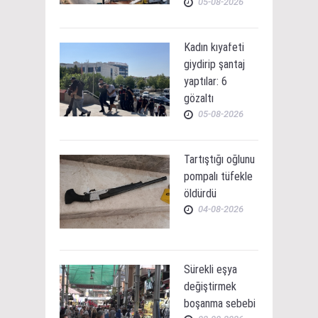
05-08-2026
Kadın kıyafeti
giydirip şantaj
yaptılar: 6
gözaltı
05-08-2026
Tartıştığı oğlunu
pompalı tüfekle
öldürdü
04-08-2026
Sürekli eşya
değiştirmek
boşanma sebebi