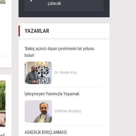
çalacak
YAZARLAR
'Bakış açınızı dışarı çevirmenin bir yolunu
bulun'
Dr. Metin Koç
İyileşmeyen Yanımızla Yaşamak
Gökhan Bozkuş
ASKERLİK BORÇLANMASI