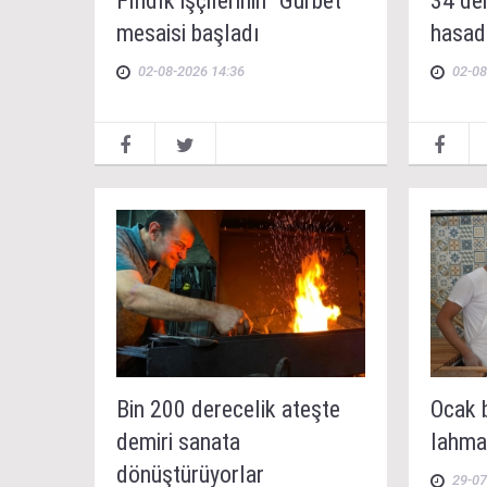
Fındık işçilerinin "Gurbet"
34 de
mesaisi başladı
hasad
02-08-2026 14:36
02-08
Bin 200 derecelik ateşte
Ocak 
demiri sanata
lahmac
dönüştürüyorlar
29-07