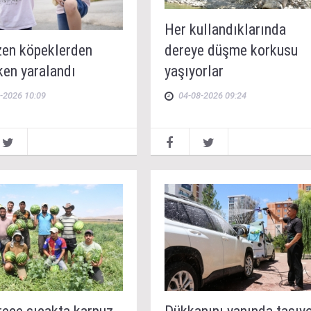
Her kullandıklarında
uzen köpeklerden
dereye düşme korkusu
ken yaralandı
yaşıyorlar
-2026 10:09
04-08-2026 09:24