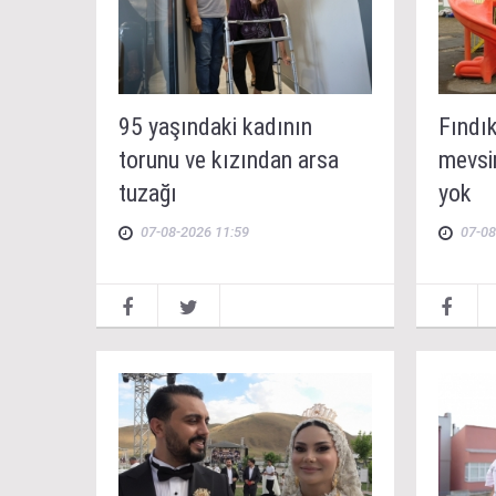
95 yaşındaki kadının
Fındık
torunu ve kızından arsa
mevsi
tuzağı
yok
07-08-2026 11:59
07-08