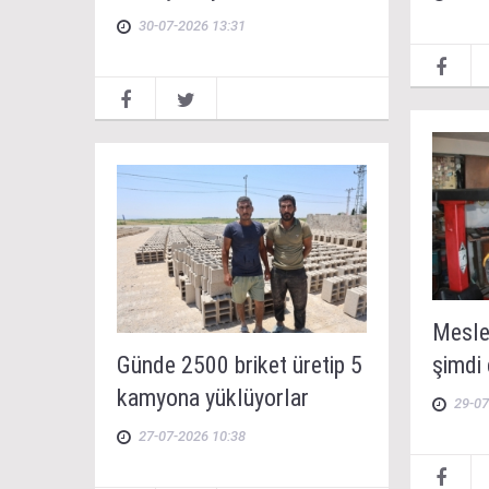
30-07-2026 13:31
Mesleğ
Günde 2500 briket üretip 5
şimdi 
kamyona yüklüyorlar
29-07
27-07-2026 10:38