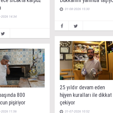
rece sıcakta karpuz
Dükkanını yanında taşıyo
ı
01-08-2026 15:30
-2026 14:34
25 yıldır devam eden
başında 800
hijyen kuralları ile dikkat
un pişiriyor
çekiyor
-2026 11:56
31-07-2026 10:52