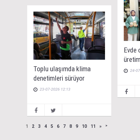
Evde 
üretim
Toplu ulaşımda klima
24-07
denetimleri sürüyor
23-07-2026 12:13
1
2
3
4
5
6
7
8
9
10
11
»
˃