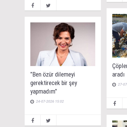
Çöpler
"Ben özür dilemeyi
aradı
gerektirecek bir şey
27-07
yapmadım"
24-07-2026 15:02