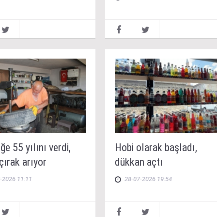
e 55 yılını verdi,
Hobi olarak başladı,
çırak arıyor
dükkan açtı
-2026 11:11
28-07-2026 19:54