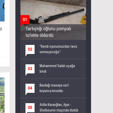
01
er
Tartıştığı oğlunu pompalı
tüfekle öldürdü
"Kendi oyunumuzdan taviz
02
vermeyeceğiz"
Muhammed Salah uçağa
03
bindi
Bardağı masaya sert
04
koyunca kovuldu
Atilla Karaoğlan, Ajax -
05
Shelbourne maçında düdük