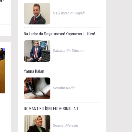
r!
Halil İbrahim Kayalı
Bu kadar da Şaşırtmayın! Yapmayın Lütfen!
Sabahattin Sürmen
Yarına Kalan
Cevahir Kadri
ROMANTİK İLİŞKİLERDE SINIRLAR
Seadet Mercan