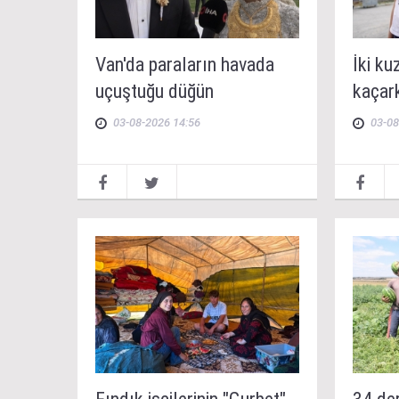
Van'da paraların havada
İki k
uçuştuğu düğün
kaçar
03-08-2026 14:56
03-08