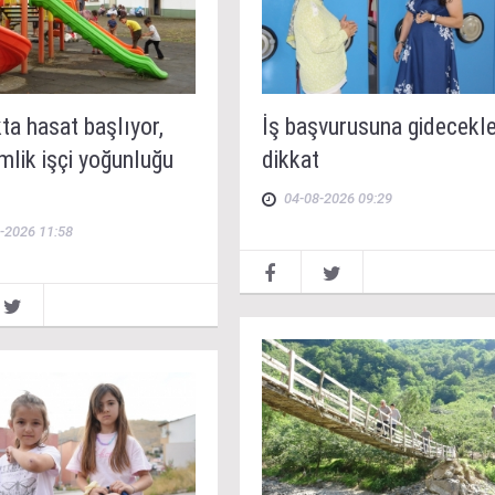
ta hasat başlıyor,
İş başvurusuna gidecekl
mlik işçi yoğunluğu
dikkat
04-08-2026 09:29
-2026 11:58