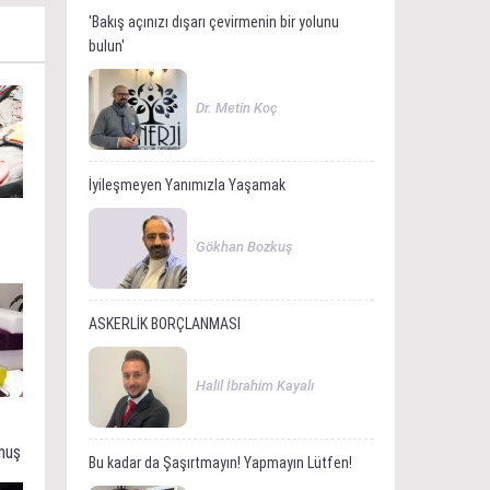
'Bakış açınızı dışarı çevirmenin bir yolunu
bulun'
Dr. Metin Koç
İyileşmeyen Yanımızla Yaşamak
Gökhan Bozkuş
ASKERLİK BORÇLANMASI
Halil İbrahim Kayalı
muş
Bu kadar da Şaşırtmayın! Yapmayın Lütfen!