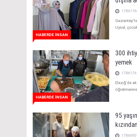
dışına a
1786176
Gaziantep'te
Uysal, çocuk
HABERDE İNSAN
300 ihti
yemek
1786176
Elazığ'da a
öğretmenine,
HABERDE İNSAN
95 yaşın
kızından
1786093