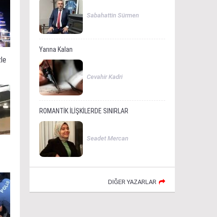
Sabahattin Sürmen
Yarına Kalan
zle
Cevahir Kadri
ROMANTİK İLİŞKİLERDE SINIRLAR
Seadet Mercan
DIĞER YAZARLAR