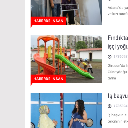
Adana'da yaş
ve kızı tara
HABERDE İNSAN
Fındıkta
işçi yoğ
1786093
Giresun'da 
Güneydoğu A
tarım
HABERDE İNSAN
İş başvu
1785824
İş başvurusu
tercihinin e