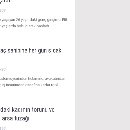
çıldı
809
 yaşayan 26 yaşındaki genç girişimci Elif
 yaşlarda hobi olarak başladı
yaç sahibine her gün sıcak
720
kademisyeninden hekimine, avukatından
 iş insanından esnafına kadar topl
daki kadının torunu ve
 arsa tuzağı
190