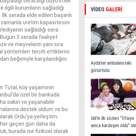
aşladığı seracılığı büyütmek
 ilgili kurumların sağladığı
VİDEO
GALERİ
İlk serada elde edilen başarılı
e, zamanla üretim kapasitesini
belediyenin sağladığı sera
 Bugün 3 serada faaliyet
bze ve meyvelerin yanı sıra
l yöntemleri tercih ettiklerini
ından beğeniyle karşılandığını
Ayda'nın ambulanstaki
görüntüsü
n Tutal, köy yaşamının
tanbul'da özel bir bankada
ha sakin ve yaşanabilir
malarına destek oldum ve bu
larak Ordu'ya yerleştim.
İdil'in ilk sözleri “İtfaiye
 her geçen gün daha da
amca kardeşim öldü” ol
uk, burada ise fiziksel olarak