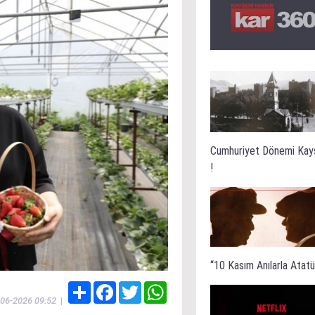
Cumhuriyet Dönemi Kay
!
“10 Kasım Anılarla Atatür
Share
Facebook
Twitter
WhatsApp
-06-2026 09:52
|