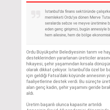
İstanbul'da finans sektöründe çalışırke
memleketi Ordu'ya dönen Merve Tutal,
seralarda sebze ve meyve üretimine ba
eden genç girişimci, bugün annesiyle b
hem ailesine, hem de bölge ekonomisin
Ordu Büyükşehir Belediyesinin tarım ve hay
desteklerinden yararlanan üreticiler arasın
hikayesi, şehir yaşamından kırsala dönüşün 
olarak dikkat çekiyor. İstanbul'da özel bir 
için geldiği Fatsa'daki köyünde annesinin y
faaliyetlerine destek verdi. Bu süreçte ür
alan genç kadın, şehir yaşamını geride bı
aldı.
Üretim başarılı olunca kapasite artırıldı