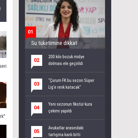
01
Su tüketimine dikkat
200 kilo bozuk midye
02
dolması ele geçirildi
seri
"Çorum FK bu sezon Süper
03
Lig'e renk katacak"
Yeni sezonun fikstür kura
04
çekimi yapıldı
k''
Avukatlar arasındaki
05
tartışma kanlı bitti