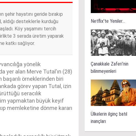
n şehir hayatını geride bırakıp
Netflix'te Yeniler...
 aldığı desteklerle kurduğu
şladı. Köy yaşamını tercih
irlikte 3 serada üretim yaparak
e katkı sağlıyor.
Çanakkale Zaferi’nin
vancılığa yönelik
bilinmeyenleri
da yer alan Merve Tutal'ın (28)
başarılı örneklerinden biri
bankada görev yapan Tutal, izin
ürüttüğü seracılık
etim yapmaktan büyük keyif
rakıp memleketine dönme kararı
Ülkelerin ilginç batıl
inançları