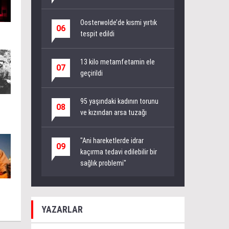
Oosterwolde’de kısmi yırtık
06
tespit edildi
13 kilo metamfetamin ele
07
geçirildi
95 yaşındaki kadının torunu
08
ve kızından arsa tuzağı
"Ani hareketlerde idrar
09
kaçırma tedavi edilebilir bir
sağlık problemi"
YAZARLAR