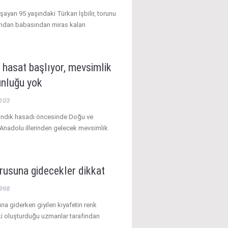
ayan 95 yaşındaki Türkan İşbilir, torunu
fından babasından miras kalan
 hasat başlıyor, mevsimlik
unluğu yok
103
fındık hasadı öncesinde Doğu ve
nadolu illerinden gelecek mevsimlik
rusuna gidecekler dikkat
998
na giderken giyilen kıyafetin renk
tki oluşturduğu uzmanlar tarafından