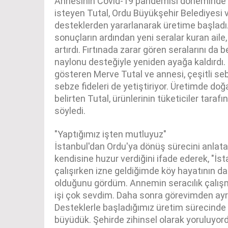
Annesinin Covid-19 pandemisi döneminde b
isteyen Tutal, Ordu Büyükşehir Belediyesi ve
desteklerden yararlanarak üretime başladı. 
sonuçların ardından yeni seralar kuran ail
artırdı. Fırtınada zarar gören seralarını da 
naylonu desteğiyle yeniden ayağa kaldırdı.
gösteren Merve Tutal ve annesi, çeşitli se
sebze fideleri de yetiştiriyor. Üretimde doğa
belirten Tutal, ürünlerinin tüketiciler taraf
söyledi.
"Yaptığımız işten mutluyuz"
İstanbul'dan Ordu'ya dönüş sürecini anlata
kendisine huzur verdiğini ifade ederek, "İs
çalışırken izne geldiğimde köy hayatının da
olduğunu gördüm. Annemin seracılık çalış
işi çok sevdim. Daha sonra görevimden ayrı
Desteklerle başladığımız üretim sürecinde
büyüdük. Şehirde zihinsel olarak yoruluyord