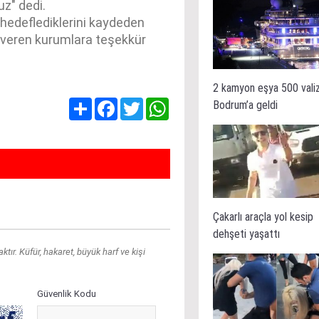
z" dedi.
i hedeflediklerini kaydeden
k veren kurumlara teşekkür
2 kamyon eşya 500 vali
Share
Facebook
Twitter
WhatsApp
Bodrum’a geldi
Çakarlı araçla yol kesip
dehşeti yaşattı
ır. Küfür, hakaret, büyük harf ve kişi
Güvenlik Kodu