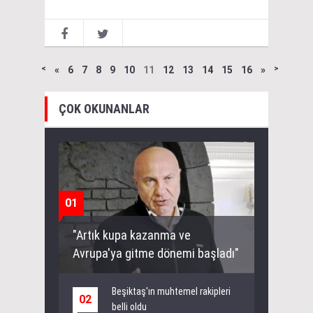
˂
«
6
7
8
9
10
11
12
13
14
15
16
»
˃
ÇOK OKUNANLAR
01
"Artık kupa kazanma ve
Avrupa'ya gitme dönemi başladı"
Beşiktaş'ın muhtemel rakipleri
02
belli oldu