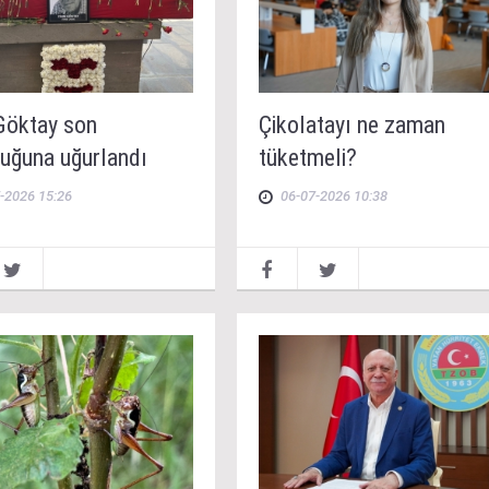
 Göktay son
Çikolatayı ne zaman
luğuna uğurlandı
tüketmeli?
-2026 15:26
06-07-2026 10:38