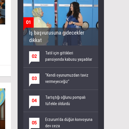
01
İş başvurusuna gidecekler
dikkat
Tatil için gittikleri
02
pansiyonda kabusu yaşadılar
"Kendi oyunumuzdan taviz
03
vermeyeceğiz"
Tartıştığı oğlunu pompalı
04
tüfekle öldürdü
Erzurum'da düğün konvoyuna
05
dev ceza