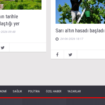
n tarihle
aştığı yer
Sarı altın hasadı başladı
-2026 09:48
24-06-2026 18:17
NOMİ
SAĞLIK
POLİTİKA
ÖZEL HABER
YAZARLAR