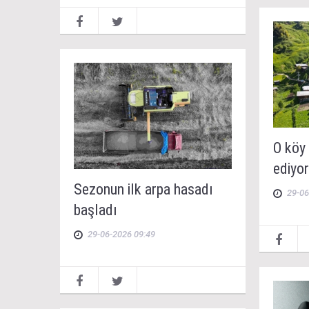
O köy
ediyor
Sezonun ilk arpa hasadı
29-06
başladı
29-06-2026 09:49