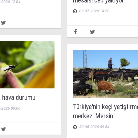
mesaisi cep yakıyor
-2026 12:04
02-07-2026 14:20
a hava durumu
Türkiye'nin keçi yetiştirm
-2026 09:06
merkezi Mersin
30-06-2026 09:54