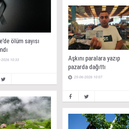
e'de ölüm sayısı
andı
Aşkını paralara yazıp
-2026 10:33
pazarda dağıttı
25-06-2026 10:07