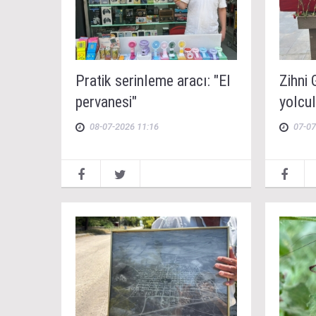
Pratik serinleme aracı: "El
Zihni
pervanesi"
yolcu
08-07-2026 11:16
07-07