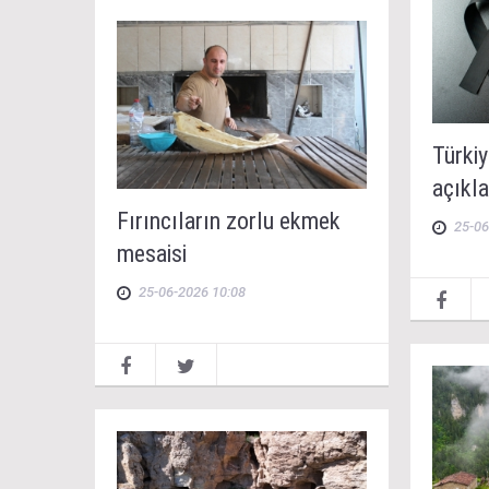
Türkiy
açıkl
Fırıncıların zorlu ekmek
25-06
mesaisi
25-06-2026 10:08