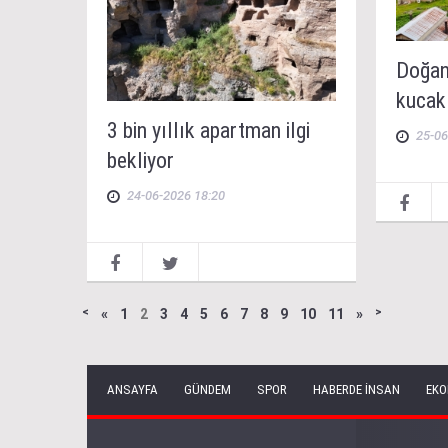
Doğanı
kucakl
3 bin yıllık apartman ilgi
25-06
bekliyor
24-06-2026 18:20
˂
«
1
2
3
4
5
6
7
8
9
10
11
»
˃
ANSAYFA
GÜNDEM
SPOR
HABERDE İNSAN
EKO