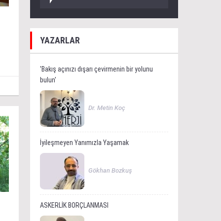
r
YAZARLAR
'Bakış açınızı dışarı çevirmenin bir yolunu
bulun'
Dr. Metin Koç
İyileşmeyen Yanımızla Yaşamak
Gökhan Bozkuş
ASKERLİK BORÇLANMASI