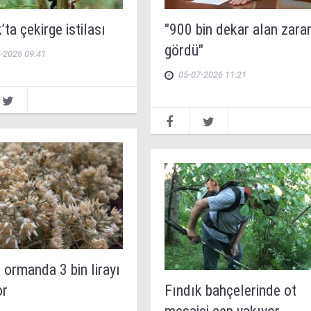
’ta çekirge istilası
"900 bin dekar alan zara
gördü"
-2026 09:41
05-07-2026 11:21
 ormanda 3 bin lirayı
or
Fındık bahçelerinde ot