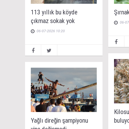
113 yıllık bu köyde
Şırnak
çıkmaz sokak yok
06-07
06-07-2026 10:20
Kilosu
Yağlı direğin şampiyonu
buluy