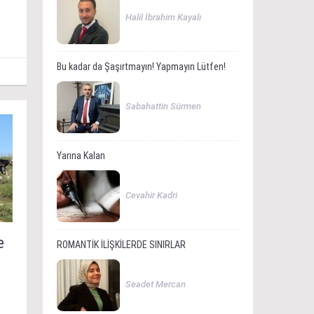
Halil İbrahim Kayalı
Bu kadar da Şaşırtmayın! Yapmayın Lütfen!
Sabahattin Sürmen
Yarına Kalan
Cevahir Kadri
e
ROMANTİK İLİŞKİLERDE SINIRLAR
Seadet Mercan