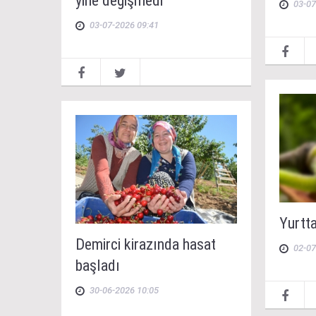
yine değişmedi
03-07
03-07-2026 09:41
Yurtt
Demirci kirazında hasat
02-07
başladı
30-06-2026 10:05