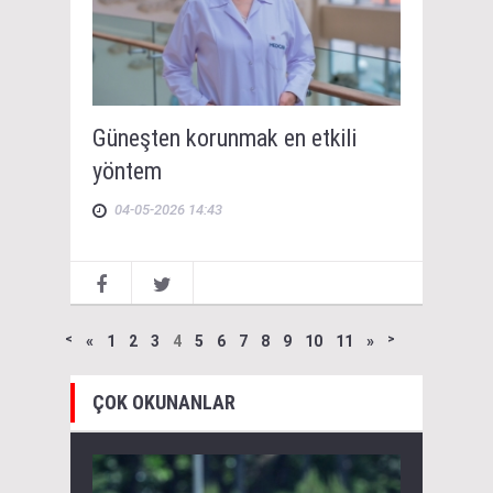
Güneşten korunmak en etkili
yöntem
04-05-2026 14:43
˂
«
1
2
3
4
5
6
7
8
9
10
11
»
˃
ÇOK OKUNANLAR