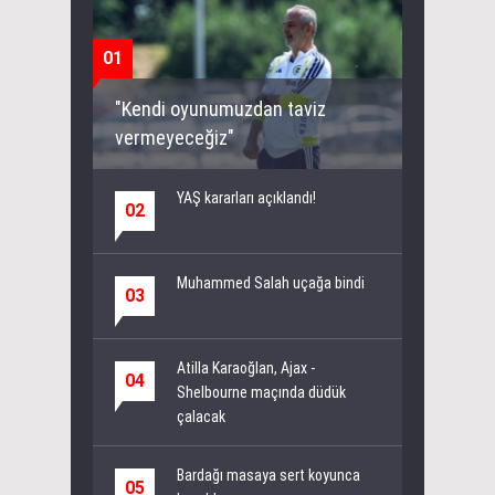
01
"Kendi oyunumuzdan taviz
vermeyeceğiz"
YAŞ kararları açıklandı!
02
Muhammed Salah uçağa bindi
03
Atilla Karaoğlan, Ajax -
04
Shelbourne maçında düdük
çalacak
Bardağı masaya sert koyunca
05