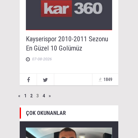
Kayserispor 2010-2011 Sezonu
En Güzel 10 Golümüz
07-08-2026
1849
«
1
2
3
4
»
ÇOK OKUNANLAR