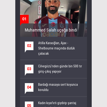
01
Muhammed Salah uçağa bindi
Atilla Karaoğlan, Ajax -
02
Shelbourne maçında düdük
çalacak
Cilvegözü'nden günde bin 500 tır
03
giriş-çıkış yapıyor
Bardağı masaya sert koyunca
04
kovuldu
Kadın kıyafeti giydirip şantaj
05