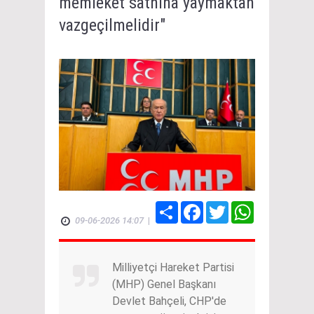
memleket sathına yaymaktan
vazgeçilmelidir"
Share
Facebook
Twitter
WhatsApp
09-06-2026 14:07
|
Milliyetçi Hareket Partisi
(MHP) Genel Başkanı
Devlet Bahçeli, CHP'de