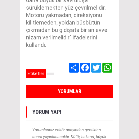
daha büyük bir savruluşa
sürüklemekten yüz çevrilmelidir.
Motoru yakmadan, direksiyonu
kilitlemeden, yoldan büsbütün
çıkmadan bu gidişata bir an evvel
nizam verilmelidir" ifadelerini
kullandı.
Share
Facebook
Twitter
WhatsApp
Etiketler
YORUMLAR
YORUM YAP!
Yorumlarınız editör onayından geçtikten
sonra yayınlanacaktır. Küfür, hakaret, büyük