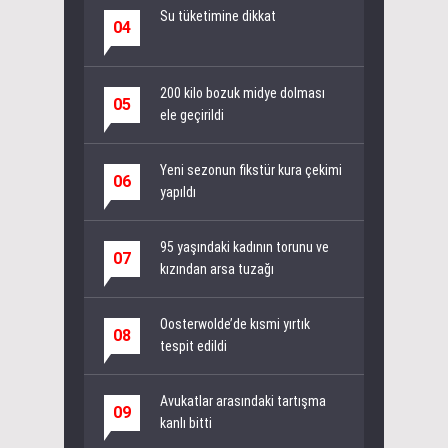
Su tüketimine dikkat
04
200 kilo bozuk midye dolması
05
ele geçirildi
Yeni sezonun fikstür kura çekimi
06
yapıldı
95 yaşındaki kadının torunu ve
07
kızından arsa tuzağı
Oosterwolde’de kısmi yırtık
08
tespit edildi
Avukatlar arasındaki tartışma
09
kanlı bitti