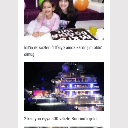
İdil'in ilk sözleri “İtfaiye amca kardeşim öldü”
olmuş
2 kamyon eşya 500 valizle Bodrum’a geldi