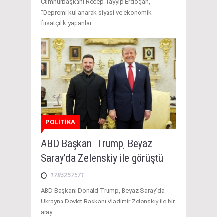
Cumhurbaşkanı Recep Tayyip Erdoğan,
"Depremi kullanarak siyasi ve ekonomik
fırsatçılık yapanlar
POLİTİKA
ABD Başkanı Trump, Beyaz
Saray’da Zelenskiy ile görüştü
1785257571
ABD Başkanı Donald Trump, Beyaz Saray’da
Ukrayna Devlet Başkanı Vladimir Zelenskiy ile bir
aray