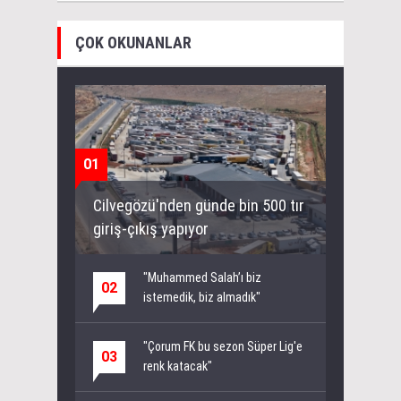
ÇOK OKUNANLAR
01
Cilvegözü'nden günde bin 500 tır
giriş-çıkış yapıyor
"Muhammed Salah’ı biz
02
istemedik, biz almadık"
"Çorum FK bu sezon Süper Lig'e
03
renk katacak"