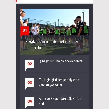
01
Beşiktaş'ın muhtemel rakipleri
belli oldu
İş başvurusuna gidecekler dikkat
02
Tatil için gittikleri pansiyonda
03
kabusu yaşadılar
Anne ve 3 yaşındaki oğlu vefat
04
etti