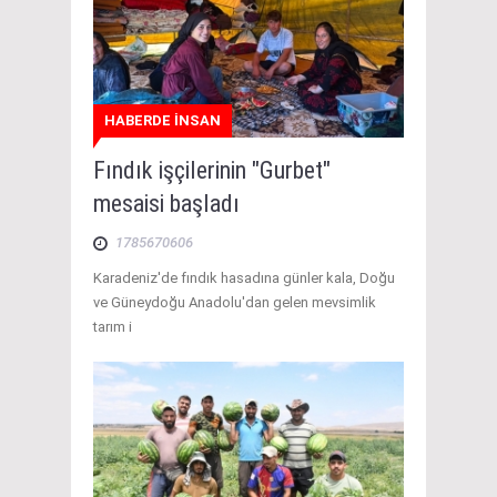
HABERDE İNSAN
Fındık işçilerinin "Gurbet"
mesaisi başladı
1785670606
Karadeniz'de fındık hasadına günler kala, Doğu
ve Güneydoğu Anadolu'dan gelen mevsimlik
tarım i