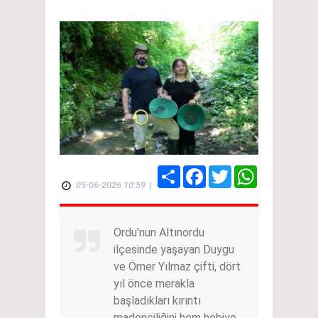
Share
Facebook
Twitter
WhatsApp
05-06-2026 10:59
|
Ordu'nun Altınordu
ilçesinde yaşayan Duygu
ve Ömer Yılmaz çifti, dört
yıl önce merakla
başladıkları kırıntı
madenciliğini hem hobiye