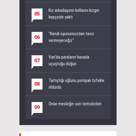
Kız arkadaşının kollarını kızgın
05
kepçeyle yaktı
"Kendi oyunumuzdan taviz
06
vermeyeceğiz"
Van'da paraların havada
07
uçuştuğu düğün
Tartıştığı oğlunu pompalı tüfekle
08
öldürdü
Onlar mesleğin son temsilcileri
09