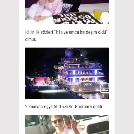
İdil'in ilk sözleri “İtfaiye amca kardeşim öldü”
olmuş
2 kamyon eşya 500 valizle Bodrum’a geldi