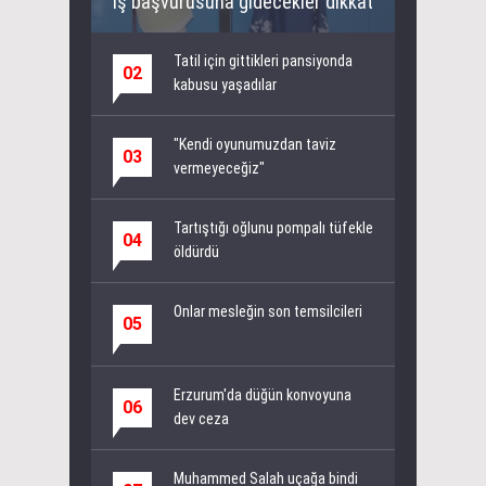
İş başvurusuna gidecekler dikkat
Tatil için gittikleri pansiyonda
02
kabusu yaşadılar
"Kendi oyunumuzdan taviz
03
vermeyeceğiz"
Tartıştığı oğlunu pompalı tüfekle
04
öldürdü
Onlar mesleğin son temsilcileri
05
Erzurum'da düğün konvoyuna
06
dev ceza
Muhammed Salah uçağa bindi