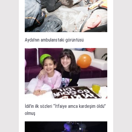
Ayda'nın ambulanstaki görüntüsü
İdil'in ilk sözleri “İtfaiye amca kardeşim öldü”
olmuş