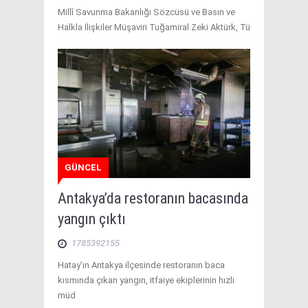
Millî Savunma Bakanlığı Sözcüsü ve Basın ve
Halkla İlişkiler Müşaviri Tuğamiral Zeki Aktürk, Tü
GÜNCEL
Antakya’da restoranın bacasında
yangın çıktı
1785392155
Hatay’ın Antakya ilçesinde restoranın baca
kısmında çıkan yangın, itfaiye ekiplerinin hızlı
müd