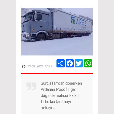
Share
Facebook
Twitter
WhatsApp
13-01-2026 17:27
|
Gürcistan’dan dönerken
Ardahan Posof Ilgar
dağında mahsur kalan
tırlar kurtarılmayı
bekliyor.