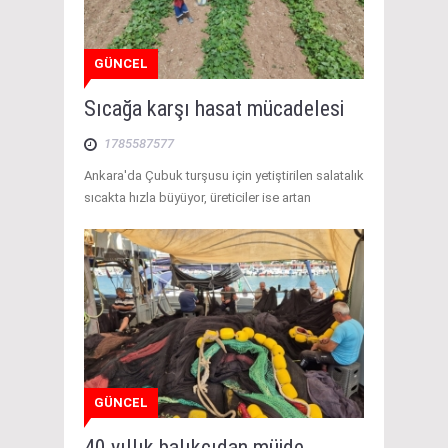
GÜNCEL
Sıcağa karşı hasat mücadelesi
1785587577
Ankara'da Çubuk turşusu için yetiştirilen salatalık
sıcakta hızla büyüyor, üreticiler ise artan
GÜNCEL
40 yıllık balıkçıdan müjde