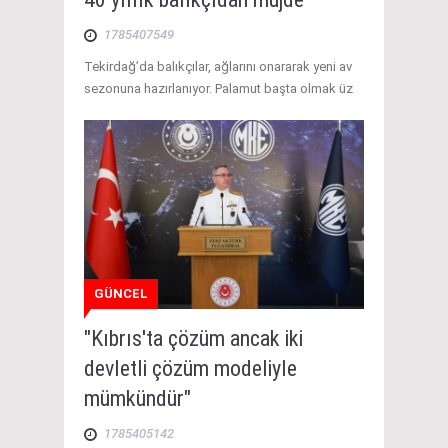
1785407549
Tekirdağ’da balıkçılar, ağlarını onararak yeni av
sezonuna hazırlanıyor. Palamut başta olmak üz
GÜNCEL
"Kıbrıs'ta çözüm ancak iki
devletli çözüm modeliyle
mümkündür"
1785405142