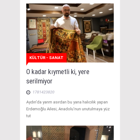
KÜLTÜR - SANAT
O kadar kıymetli ki, yere
serilmiyor
1781423820
Aydın'da yarım asırdan bu yana halıcılık yapan
Erdemoğlu Ailesi, Anadolu'nun unutulmaya yüz
tut