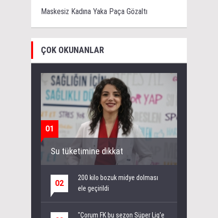
Maskesiz Kadına Yaka Paça Gözaltı
ÇOK OKUNANLAR
01
Su tüketimine dikkat
200 kilo bozuk midye dolması
02
ele geçirildi
"Çorum FK bu sezon Süper Lig'e