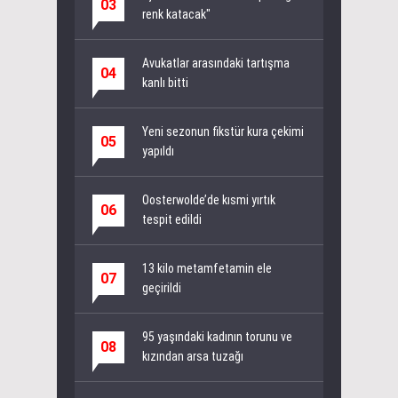
03
renk katacak"
Avukatlar arasındaki tartışma
04
kanlı bitti
Yeni sezonun fikstür kura çekimi
05
yapıldı
Oosterwolde’de kısmi yırtık
06
tespit edildi
13 kilo metamfetamin ele
07
geçirildi
95 yaşındaki kadının torunu ve
08
kızından arsa tuzağı