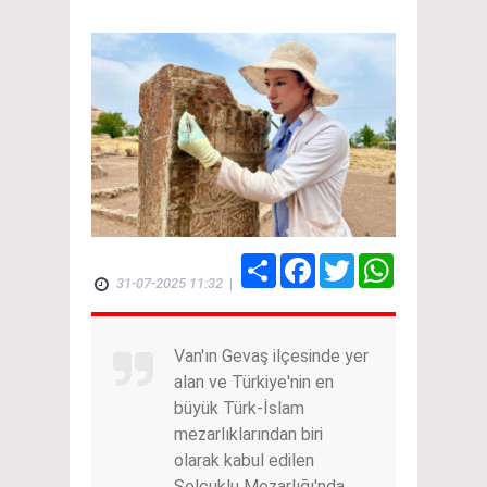
Share
Facebook
Twitter
WhatsApp
31-07-2025 11:32
|
Van'ın Gevaş ilçesinde yer
alan ve Türkiye'nin en
büyük Türk-İslam
mezarlıklarından biri
olarak kabul edilen
Selçuklu Mezarlığı'nda