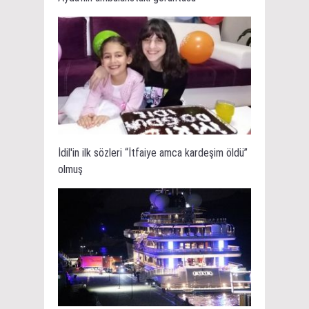
İdil'in ilk sözleri “İtfaiye amca kardeşim öldü”
olmuş