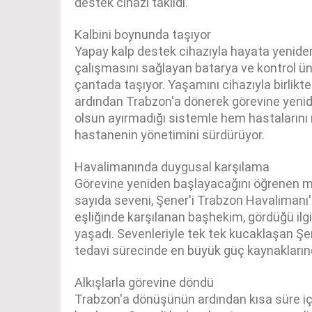
destek cihazı takıldı.
Kalbini boynunda taşıyor
Yapay kalp destek cihazıyla hayata yeniden
çalışmasını sağlayan batarya ve kontrol ün
çantada taşıyor. Yaşamını cihazıyla birlikt
ardından Trabzon'a dönerek görevine yenid
olsun ayırmadığı sistemle hem hastaların
hastanenin yönetimini sürdürüyor.
Havalimanında duygusal karşılama
Görevine yeniden başlayacağını öğrenen mes
sayıda seveni, Şener'i Trabzon Havalimanı'
eşliğinde karşılanan başhekim, gördüğü ilg
yaşadı. Sevenleriyle tek tek kucaklaşan Şe
tedavi sürecinde en büyük güç kaynaklarınd
Alkışlarla görevine döndü
Trabzon'a dönüşünün ardından kısa süre iç