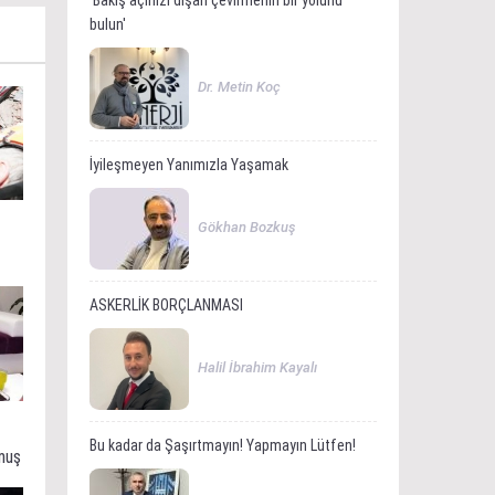
'Bakış açınızı dışarı çevirmenin bir yolunu
bulun'
Dr. Metin Koç
İyileşmeyen Yanımızla Yaşamak
Gökhan Bozkuş
ASKERLİK BORÇLANMASI
Halil İbrahim Kayalı
Bu kadar da Şaşırtmayın! Yapmayın Lütfen!
muş