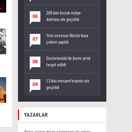
200 kilo bozuk midye
06
dolması ele geçirildi
Yeni sezonun fikstür kura
07
çekimi yapıldı
Oosterwolde’de kısmi yırtık
08
tespit edildi
13 kilo metamfetamin ele
09
geçirildi
YAZARLAR