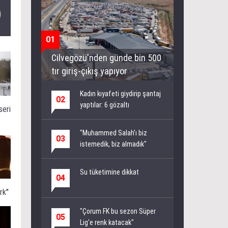
01
Cilvegözü'nden günde bin 500
tır giriş-çıkış yapıyor
Kadın kıyafeti giydirip şantaj
02
yaptılar: 6 gözaltı
seri
"Muhammed Salah’ı biz
03
istemedik, biz almadık"
Su tüketimine dikkat
04
k''
"Çorum FK bu sezon Süper
05
Lig'e renk katacak"