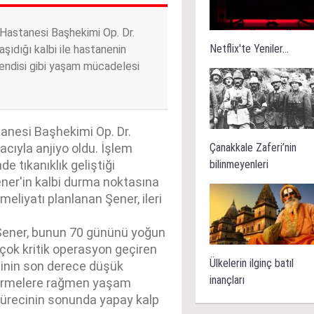
 Hastanesi Başhekimi Op. Dr.
Netflix'te Yeniler...
ıdığı kalbi ile hastanenin
 kendisi gibi yaşam mücadelesi
tanesi Başhekimi Op. Dr.
Çanakkale Zaferi’nin
cıyla anjiyo oldu. İşlem
bilinmeyenleri
e tıkanıklık geliştiği
ener'in kalbi durma noktasına
eliyatı planlanan Şener, ileri
Şener, bunun 70 gününü yoğun
çok kritik operasyon geçiren
Ülkelerin ilginç batıl
alinin son derece düşük
inançları
dirmelere rağmen yaşam
sürecinin sonunda yapay kalp