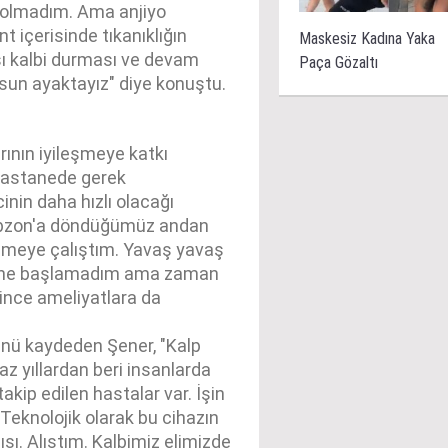
yo olmadım. Ama anjiyo
 içerisinde tıkanıklığın
Maskesiz Kadına Yaka
rası kalbi durması ve devam
Paça Gözaltı
sun ayaktayız" diye konuştu.
ının iyileşmeye katkı
"Hastanede gerek
inin daha hızlı olacağı
abzon'a döndüğümüz andan
meye çalıştım. Yavaş yavaş
cine başlamadım ama zaman
ince ameliyatlara da
ünü kaydeden Şener, "Kalp
az yıllardan beri insanlarda
 takip edilen hastalar var. İşin
 Teknolojik olarak bu cihazın
sı. Alıştım. Kalbimiz elimizde