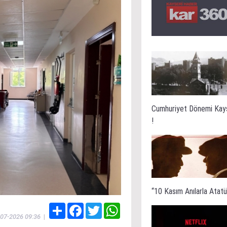
Cumhuriyet Dönemi Kay
!
“10 Kasım Anılarla Atatür
Share
Facebook
Twitter
WhatsApp
-07-2026 09:36
|