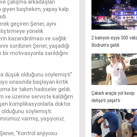
 ve çalışma arkadaşları
en giyen başhekim, yapay kalp
dı.
rek geçiren Şener, aynı
liştirmeye yönelik
2 kamyon eşya 500 vali
rin kazandırılması ve sağlık
Bodrum’a geldi
arını sürdüren Şener, yaşadığı
bir motivasyonla sarıldığını
a düşük olduğunu söylemişti"
jiyo sırasında başlayan kritik
şıma bir takım hadiseler geldi.
Çakarlı araçla yol kesip
m ve üzerine serviste kaldığım
dehşeti yaşattı
işen komplikasyonlarla doktor
 olduğunu söylemişti.
 ömrümüz varmış, yaşıyoruz.
.
 Şener, "Kontrol anjiyosu