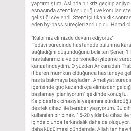
yaptırmıştım. Aslında bir kriz geçirip anji
esnasında stent konulduğu ve konulan stent
geliştiği söylendi. Stent içi tıkanıklık son
eden by-pass süreçleri zorlu oldu. Hamd ol
"Kalbimiz elimizde devam ediyoruz"
Tedavi sürecinde hastanede bulunma karar
sağladığını düşündüğünü belirten Şener, 
hastalarımızla ve personelle iyileşme sürec
kanaatindeydim. O yüzden Ankara'dan Tr
itibaren mümkün olduğunca hastaneye gel
hasta bakmaya başladım. Ameliyat süre
içerisinde güç kazandıkça elimizden geldiğ
başlamayı planlıyorum" şeklinde konuştu.
Kalp destek cihazıyla yaşamını sürdürdüğ
destek cihazı ile beraber yaşıyorum. Bu cih
kullanılan bir cihaz. 15-20 yıldır bu cihaz ile
içinde olunca farkındalık daha da oluşuyor.
daha küçülmesi gündemde. Allah'tan hayırlı