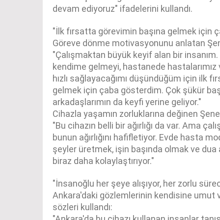
devam ediyoruz" ifadelerini kullandı.
"İlk fırsatta görevimin başına gelmek için
Göreve dönme motivasyonunu anlatan Şener,
"Çalışmaktan büyük keyif alan bir insanım. 
kendime gelmeyi, hastanede hastalarımız v
hızlı sağlayacağımı düşündüğüm için ilk fı
gelmek için çaba gösterdim. Çok şükür baş
arkadaşlarımın da keyfi yerine geliyor."
Cihazla yaşamın zorluklarına değinen Şener
"Bu cihazın belli bir ağırlığı da var. Ama ça
bunun ağırlığını hafifletiyor. Evde hasta mo
şeyler üretmek, işin başında olmak ve du
biraz daha kolaylaştırıyor."
"İnsanoğlu her şeye alışıyor, her zorlu sür
Ankara'daki gözlemlerinin kendisine umut v
sözleri kullandı:
"Ankara'da bu cihazı kullanan insanlar tanı