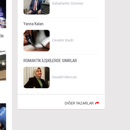
Sabahattin Sürmen
Yarına Kalan
zle
Cevahir Kadri
ROMANTİK İLİŞKİLERDE SINIRLAR
Seadet Mercan
DIĞER YAZARLAR