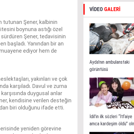
VİDEO
GALERİ
 tutunan Şener, kalbinin
itesini boynuna astığı özel
e sürdüren Şener, tedavisinin
en başladı. Yanından bir an
ı muayene ediyor hem de
Ayda'nın ambulanstaki
görüntüsü
lektaşları, yakınları ve çok
nda karşıladı. Davul ve zurna
i karşısında duygusal anlar
ner, kendisine verilen desteğin
an biri olduğunu ifade etti.
İdil'in ilk sözleri “İtfaiye
amca kardeşim öldü” ol
erisinde yeniden görevine