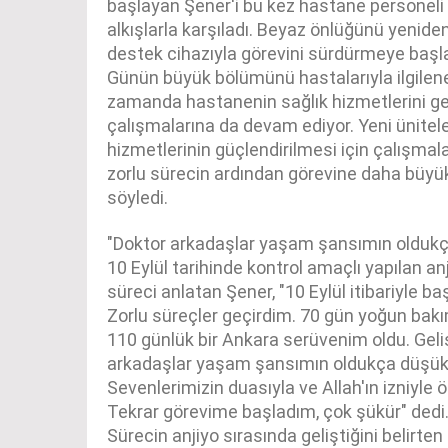
başlayan Şener'i bu kez hastane personeli
alkışlarla karşıladı. Beyaz önlüğünü yenid
destek cihazıyla görevini sürdürmeye başla
Günün büyük bölümünü hastalarıyla ilgilene
zamanda hastanenin sağlık hizmetlerini ge
çalışmalarına da devam ediyor. Yeni ünitele
hizmetlerinin güçlendirilmesi için çalışmal
zorlu sürecin ardından görevine daha büyük 
söyledi.
"Doktor arkadaşlar yaşam şansımın oldukç
10 Eylül tarihinde kontrol amaçlı yapılan an
süreci anlatan Şener, "10 Eylül itibariyle ba
Zorlu süreçler geçirdim. 70 gün yoğun bakı
110 günlük bir Ankara serüvenim oldu. Gel
arkadaşlar yaşam şansımın oldukça düşük
Sevenlerimizin duasıyla ve Allah'ın izniyle
Tekrar görevime başladım, çok şükür" dedi
Sürecin anjiyo sırasında geliştiğini belirten