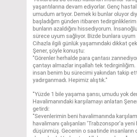
yaşantılarına devam ediyorlar. Genç hasta
umudum artıyor. Demek ki bunlar oluyor di
başladığım günden itibaren tedirginliklerim
bunların azaldığını hissediyorum. İnsanoğlu 
sürece uyum sağlıyor. Bizde bunlara uyum
Cihazla ilgili günlük yaşamındaki dikkat çek
Şener, şöyle konuştu:
"Görenler herhalde para çantası zannediyor
çantayı almazlar inşallah tek tedirginliğim
insan benim bu sürecimi yakından takip ettiğ
yadırganmadı. Hepimiz alıştık."
"Yüzde 1 bile yaşama şansı, umudu yok den
Havalimanındaki karşılamayı anlatan Şener, 
getirdi:
"Sevenlerimin beni havalimanında karşılam
havalimanı çalışanları ‘Trabzonspor'a yeni b
düşünmüş. Gecenin o saatinde insanların 