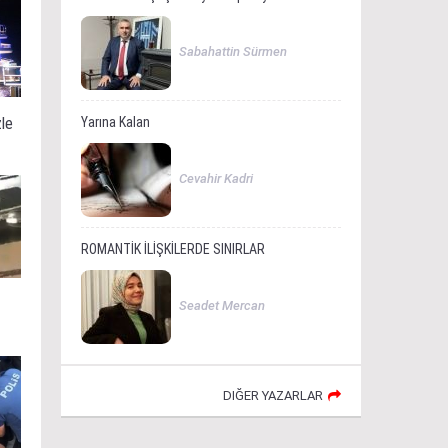
Sabahattin Sürmen
zle
Yarına Kalan
Cevahir Kadri
ROMANTİK İLİŞKİLERDE SINIRLAR
Seadet Mercan
DIĞER YAZARLAR