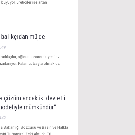
 büyüyor, üreticiler ise artan
k balıkçıdan müjde
549
balıkçılar, ağlarını onararak yeni av
zırlanıyor. Palamut başta olmak üz
ta çözüm ancak iki devletli
odeliyle mümkündür"
142
ma Bakanlığı Sözcüsü ve Basın ve Halkla
şaviri Tuğamiral Zeki Aktürk, Tü