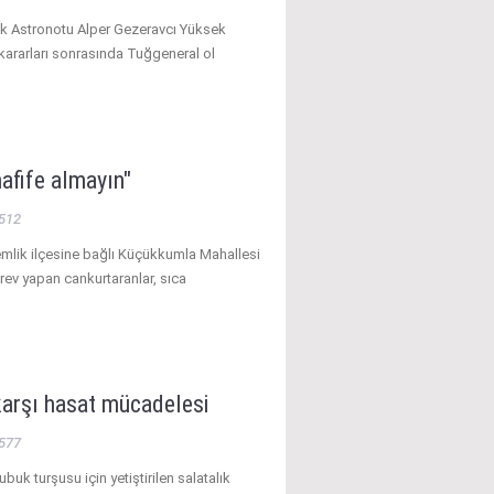
ilk Astronotu Alper Gezeravcı Yüksek
kararları sonrasında Tuğgeneral ol
hafife almayın"
512
mlik ilçesine bağlı Küçükkumla Mahallesi
rev yapan cankurtaranlar, sıca
karşı hasat mücadelesi
577
buk turşusu için yetiştirilen salatalık