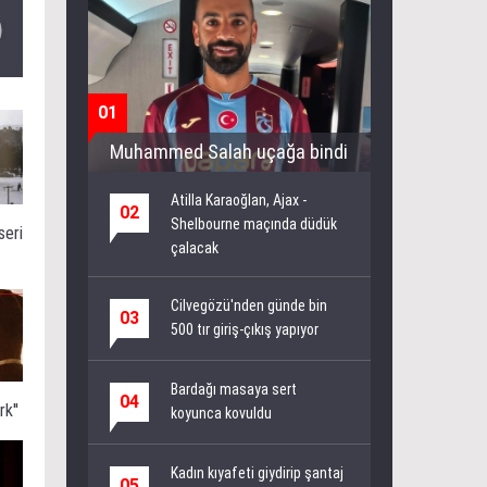
01
Muhammed Salah uçağa bindi
Atilla Karaoğlan, Ajax -
02
Shelbourne maçında düdük
seri
çalacak
Cilvegözü'nden günde bin
03
500 tır giriş-çıkış yapıyor
Bardağı masaya sert
04
k''
koyunca kovuldu
Kadın kıyafeti giydirip şantaj
05