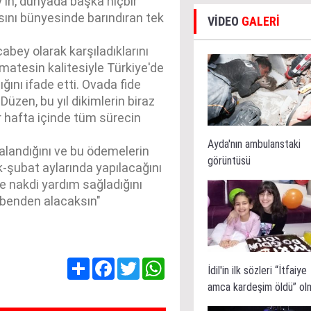
'in, dünyada başka hiçbir
sını bünyesinde barındıran tek
VİDEO
GALERİ
abey olarak karşıladıklarını
matesin kalitesiyle Türkiye'de
ığını ifade etti. Ovada fide
üzen, bu yıl dikimlerin biraz
r hafta içinde tüm sürecin
Ayda'nın ambulanstaki
alandığını ve bu ödemelerin
görüntüsü
k-şubat aylarında yapılacağını
e nakdi yardım sağladığını
i benden alacaksın"
Share
Facebook
Twitter
WhatsApp
İdil'in ilk sözleri “İtfaiye
amca kardeşim öldü” ol