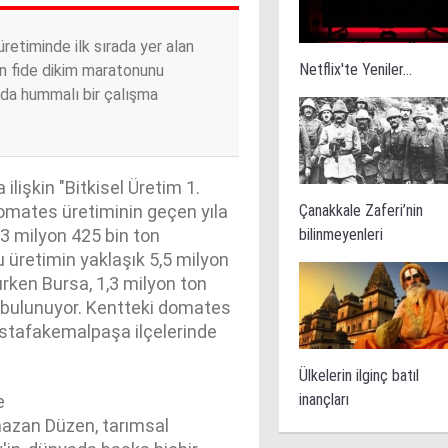
retiminde ilk sırada yer alan
Netflix'te Yeniler...
n fide dikim maratonunu
rda hummalı bir çalışma
ilişkin "Bitkisel Üretim 1.
Çanakkale Zaferi’nin
domates üretiminin geçen yıla
bilinmeyenleri
3 milyon 425 bin ton
 üretimin yaklaşık 5,5 milyon
urken Bursa, 1,3 milyon ton
 bulunuyor. Kentteki domates
Mustafakemalpaşa ilçelerinde
Ülkelerin ilginç batıl
inançları
e
mazan Düzen, tarımsal