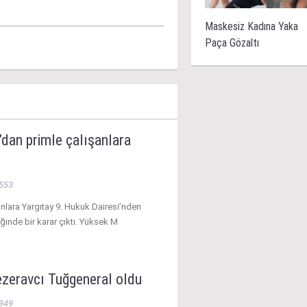
Maskesiz Kadına Yaka
Paça Gözaltı
’dan primle çalışanlara
553
anlara Yargıtay 9. Hukuk Dairesi’nden
iğinde bir karar çıktı. Yüksek M
ezeravcı Tuğgeneral oldu
949