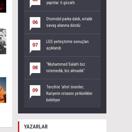
yaptılar: 6 gözaltı
Otomobil parka daldı, ortalık
06
savaş alanına döndü
LGS yerleştirme sonuçları
07
açıklandı
"Muhammed Salah’ı biz
08
istemedik, biz almadık"
Tercihte ‘altın’ öneriler;
09
Kariyerin rotasını yetkinlikler
belirliyor
YAZARLAR