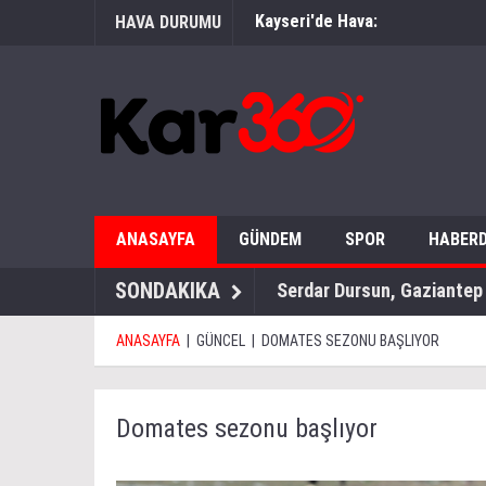
Kayseri'de Hava:
HAVA DURUMU
ANASAYFA
GÜNDEM
SPOR
HABERD
SONDAKIKA
Okul inşaatında çalışan u
ANASAYFA
|
GÜNCEL
|
DOMATES SEZONU BAŞLIYOR
Domates sezonu başlıyor