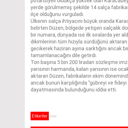
potansiyeli oldukça yüksek olan Karacabey
yerde görülmemiş şekilde 14 salça fabrika
ilçe olduğunu vurguladı.
Ülkenin salça ihtiyacını büyük oranda Karac
belirten Düzen, bölgede yetişen salçalık do
bir numara, dünyada ise ilk sıralarda yer ald
dikimlerinin tüm hızıyla sürdüğünü aktaran D
gecikerek haziran ayına sarktığını ancak bi
tamamlanacağını dile getirdi.
Ton başına 5 bin 200 liradan sözleşme imz
yarısının harmanda, kalan yarısının ise oca
aktaran Düzen, fabrikaların ekim dönemind
ancak bunun karşılığında "gübreyi ve fidey
dayatmasında bulunduğunu iddia etti.
Etiketler