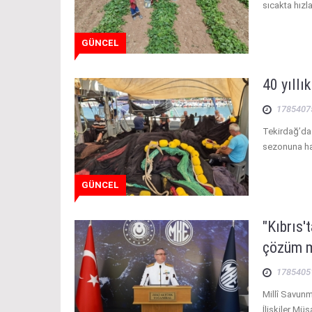
sıcakta hızla
GÜNCEL
40 yıllı
1785407
Tekirdağ’da 
sezonuna ha
GÜNCEL
"Kıbrıs'
çözüm m
1785405
Millî Savun
İlişkiler Mü