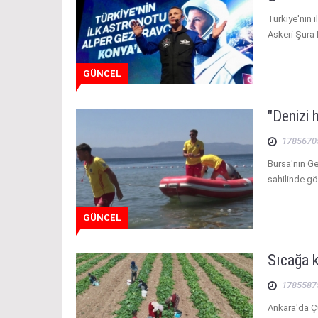
Türkiye'nin 
Askeri Şura 
GÜNCEL
"Denizi 
1785670
Bursa'nın Ge
sahilinde gö
GÜNCEL
Sıcağa 
1785587
Ankara'da Çu