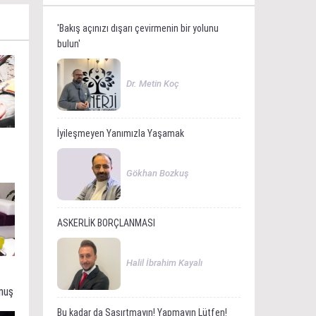
'Bakış açınızı dışarı çevirmenin bir yolunu
bulun'
Dr. Metin Koç
İyileşmeyen Yanımızla Yaşamak
Gökhan Bozkuş
ASKERLİK BORÇLANMASI
Halil İbrahim Kayalı
muş
Bu kadar da Şaşırtmayın! Yapmayın Lütfen!