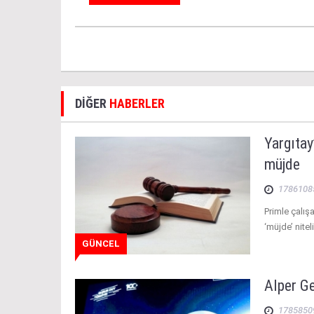
DİĞER
HABERLER
Yargıtay
müjde
1786108
Primle çalış
‘müjde’ nitel
GÜNCEL
Alper G
1785850