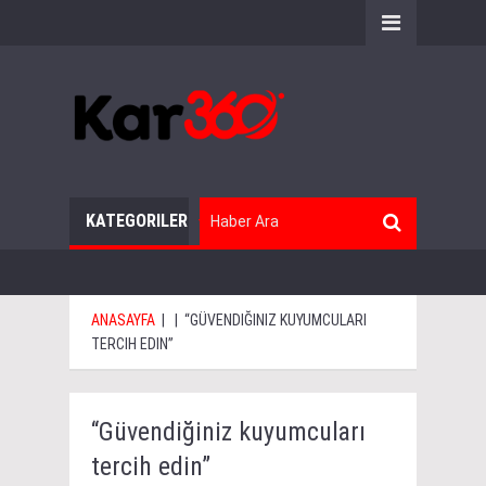
KATEGORILER
ANASAYFA
|
|
“GÜVENDIĞINIZ KUYUMCULARI
TERCIH EDIN”
“Güvendiğiniz kuyumcuları
tercih edin”