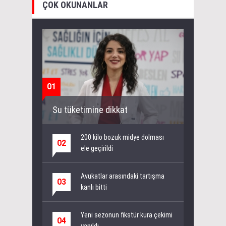
ÇOK OKUNANLAR
01
Su tüketimine dikkat
200 kilo bozuk midye dolması
02
ele geçirildi
Avukatlar arasındaki tartışma
03
kanlı bitti
Yeni sezonun fikstür kura çekimi
04
yapıldı