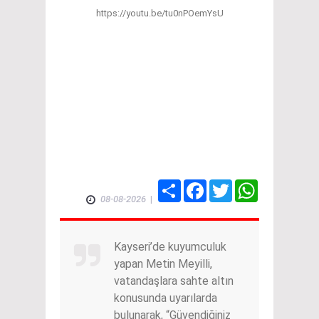
https://youtu.be/tu0nPOemYsU
Share
Facebook
Twitter
WhatsApp
08-08-2026
|
Kayseri’de kuyumculuk
yapan Metin Meyilli,
vatandaşlara sahte altın
konusunda uyarılarda
bulunarak, “Güvendiğiniz