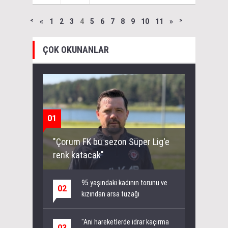
˂
«
1
2
3
4
5
6
7
8
9
10
11
»
˃
ÇOK OKUNANLAR
01
"Çorum FK bu sezon Süper Lig'e
renk katacak"
95 yaşındaki kadının torunu ve
02
kızından arsa tuzağı
"Ani hareketlerde idrar kaçırma
03