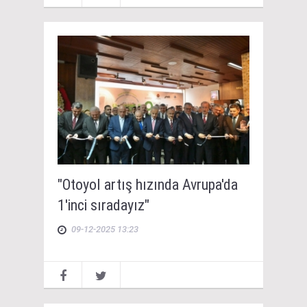
"Otoyol artış hızında Avrupa'da
1'inci sıradayız"
09-12-2025 13:23