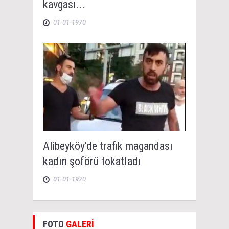
kavgası...
01-01-1970
Alibeyköy'de trafik magandası
kadın şoförü tokatladı
01-01-1970
FOTO
GALERİ