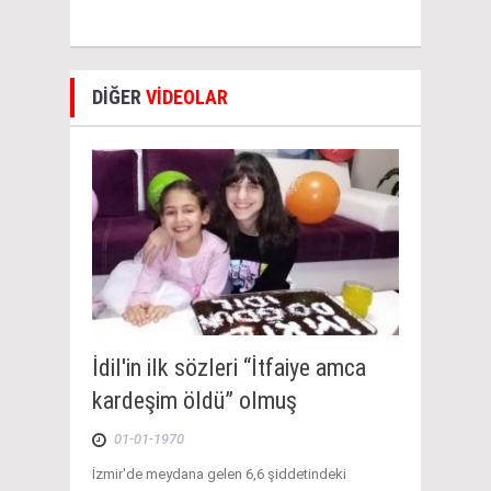
DİĞER
VİDEOLAR
İdil'in ilk sözleri “İtfaiye amca
kardeşim öldü” olmuş
01-01-1970
İzmir'de meydana gelen 6,6 şiddetindeki