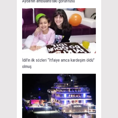
Ayda'nın ambulanstaki görüntüsü
İdil'in ilk sözleri “İtfaiye amca kardeşim öldü”
olmuş