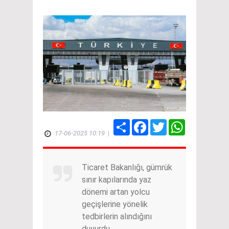
Share
Facebook
Twitter
WhatsApp
17-06-2025 10:19
|
Ticaret Bakanlığı, gümrük
sınır kapılarında yaz
dönemi artan yolcu
geçişlerine yönelik
tedbirlerin alındığını
duyurdu.