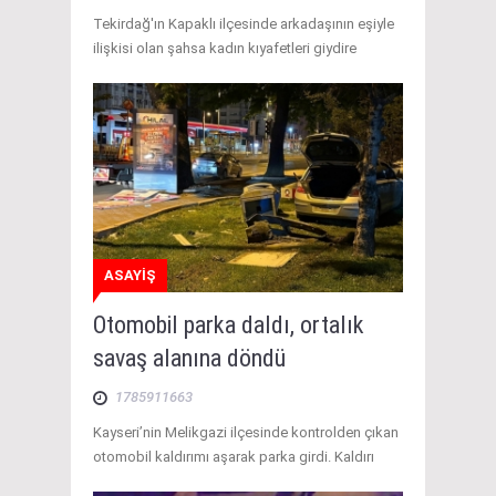
Tekirdağ'ın Kapaklı ilçesinde arkadaşının eşiyle
ilişkisi olan şahsa kadın kıyafetleri giydire
ASAYİŞ
Otomobil parka daldı, ortalık
savaş alanına döndü
1785911663
Kayseri’nin Melikgazi ilçesinde kontrolden çıkan
otomobil kaldırımı aşarak parka girdi. Kaldırı