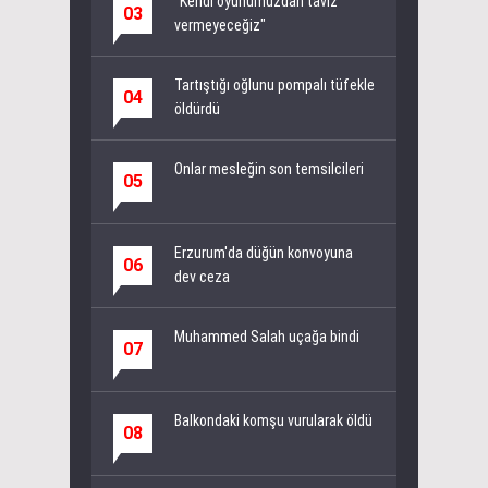
"Kendi oyunumuzdan taviz
03
vermeyeceğiz"
Tartıştığı oğlunu pompalı tüfekle
04
öldürdü
Onlar mesleğin son temsilcileri
05
Erzurum'da düğün konvoyuna
06
dev ceza
Muhammed Salah uçağa bindi
07
Balkondaki komşu vurularak öldü
08