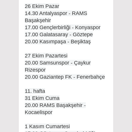
26 Ekim Pazar
14.30 Antalyaspor - RAMS
Başakşehir
17.00 Gençlerbirliği - Konyaspor
17.00 Galatasaray - Göztepe
20.00 Kasımpaşa - Beşiktaş
27 Ekim Pazartesi
20.00 Samsunspor - Çaykur
Rizespor
20.00 Gaziantep FK - Fenerbahçe
11. hafta
31 Ekim Cuma
20.00 RAMS Başakşehir -
Kocaelispor
1 Kasım Cumartesi