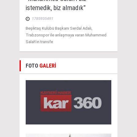
istemedik, biz almadık"
1785935491
Beşiktaş Kulübü Başkanı Serdal Adalı,
Trabzonspor ile anlaşmaya varan Muhammed
Salah’ın transfe
FOTO
GALERİ