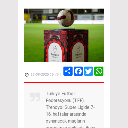
Share
Facebook
Twitter
WhatsApp
12-09-2025 16:49
|
Türkiye Futbol
Federasyonu (TFF),
Trendyol Süper Lig'de 7-
16. haftalar arasında
oynanacak maçların
programını açıkladı. Buna