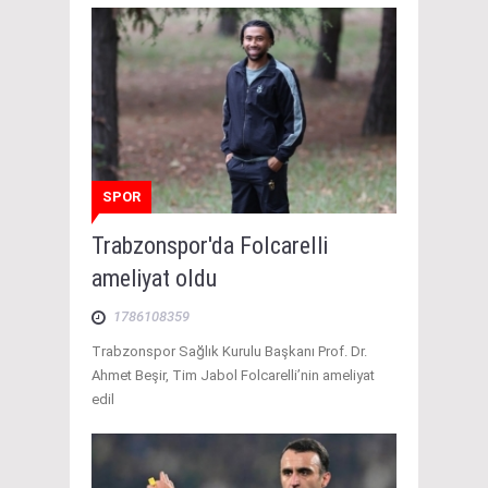
SPOR
Trabzonspor'da Folcarelli
ameliyat oldu
1786108359
Trabzonspor Sağlık Kurulu Başkanı Prof. Dr.
Ahmet Beşir, Tim Jabol Folcarelli’nin ameliyat
edil