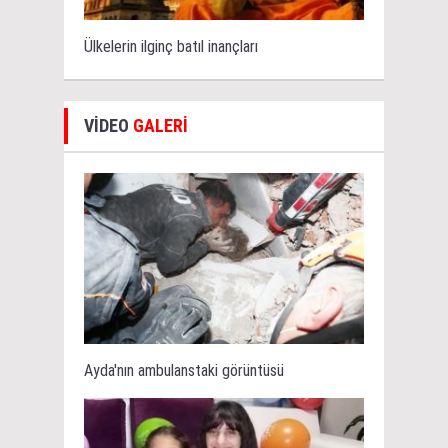
Ülkelerin ilginç batıl inançları
VİDEO
GALERİ
Ayda'nın ambulanstaki görüntüsü