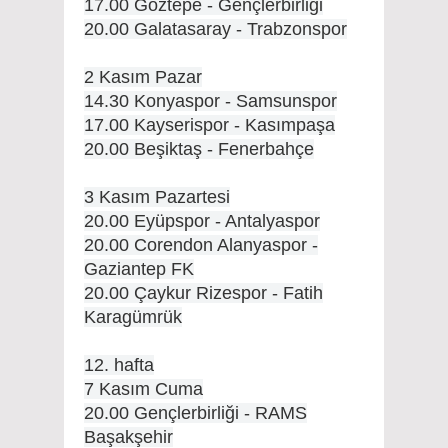
17.00 Göztepe - Gençlerbirliği
20.00 Galatasaray - Trabzonspor
2 Kasım Pazar
14.30 Konyaspor - Samsunspor
17.00 Kayserispor - Kasımpaşa
20.00 Beşiktaş - Fenerbahçe
3 Kasım Pazartesi
20.00 Eyüpspor - Antalyaspor
20.00 Corendon Alanyaspor -
Gaziantep FK
20.00 Çaykur Rizespor - Fatih
Karagümrük
12. hafta
7 Kasım Cuma
20.00 Gençlerbirliği - RAMS
Başakşehir