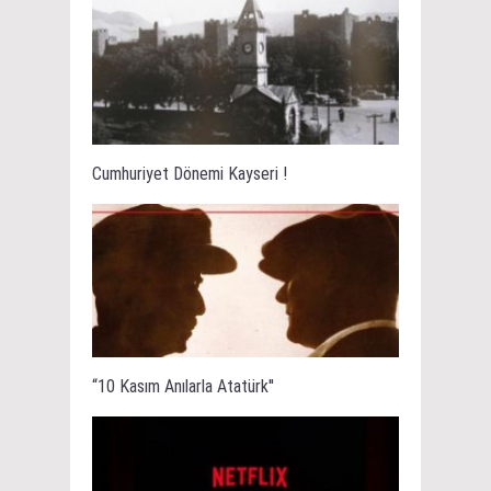
Cumhuriyet Dönemi Kayseri !
“10 Kasım Anılarla Atatürk''