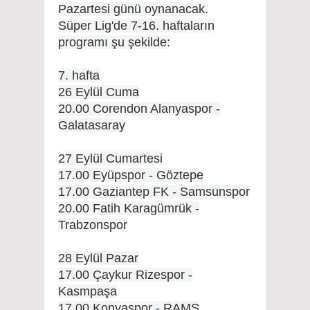
Pazartesi günü oynanacak.
Süper Lig'de 7-16. haftaların
programı şu şekilde:
7. hafta
26 Eylül Cuma
20.00 Corendon Alanyaspor -
Galatasaray
27 Eylül Cumartesi
17.00 Eyüpspor - Göztepe
17.00 Gaziantep FK - Samsunspor
20.00 Fatih Karagümrük -
Trabzonspor
28 Eylül Pazar
17.00 Çaykur Rizespor -
Kasmpaşa
17.00 Konyaspor - RAMS