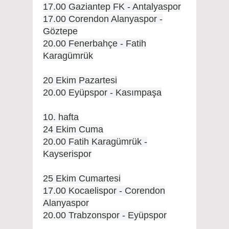
17.00 Gaziantep FK - Antalyaspor
17.00 Corendon Alanyaspor -
Göztepe
20.00 Fenerbahçe - Fatih
Karagümrük
20 Ekim Pazartesi
20.00 Eyüpspor - Kasımpaşa
10. hafta
24 Ekim Cuma
20.00 Fatih Karagümrük -
Kayserispor
25 Ekim Cumartesi
17.00 Kocaelispor - Corendon
Alanyaspor
20.00 Trabzonspor - Eyüpspor