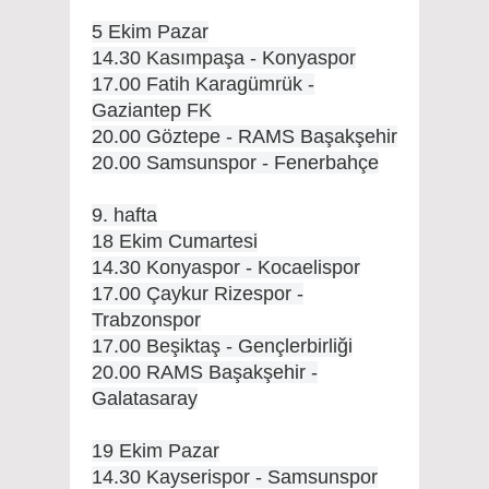
5 Ekim Pazar
14.30 Kasımpaşa - Konyaspor
17.00 Fatih Karagümrük -
Gaziantep FK
20.00 Göztepe - RAMS Başakşehir
20.00 Samsunspor - Fenerbahçe
9. hafta
18 Ekim Cumartesi
14.30 Konyaspor - Kocaelispor
17.00 Çaykur Rizespor -
Trabzonspor
17.00 Beşiktaş - Gençlerbirliği
20.00 RAMS Başakşehir -
Galatasaray
19 Ekim Pazar
14.30 Kayserispor - Samsunspor