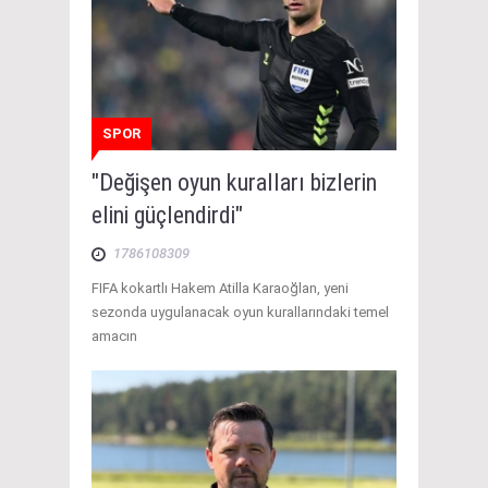
SPOR
"Değişen oyun kuralları bizlerin
elini güçlendirdi"
1786108309
FIFA kokartlı Hakem Atilla Karaoğlan, yeni
sezonda uygulanacak oyun kurallarındaki temel
amacın