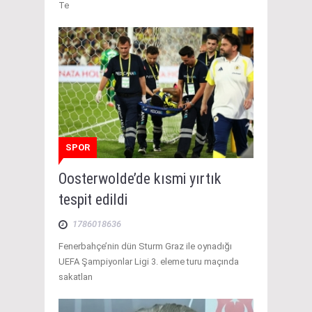
Te
SPOR
Oosterwolde’de kısmi yırtık
tespit edildi
1786018636
Fenerbahçe’nin dün Sturm Graz ile oynadığı
UEFA Şampiyonlar Ligi 3. eleme turu maçında
sakatlan