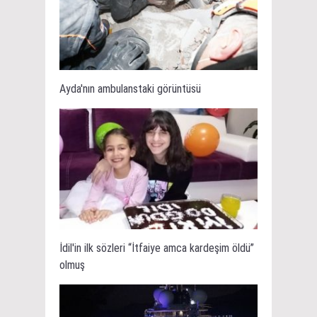
Ayda'nın ambulanstaki görüntüsü
İdil'in ilk sözleri “İtfaiye amca kardeşim öldü”
olmuş