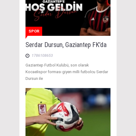
SPOR
Serdar Dursun, Gaziantep FK’da
1786108653
Gaziantep Futbol Kulübü, son olarak
Kocaelispor forması giyen milli futbolcu Serdar
Dursun ile