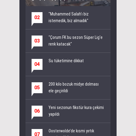
"Muhammed Salah’ı biz
02
istemedik, biz almadık"
"Çorum FK bu sezon Süper Lig'e
03
renk katacak"
Su tüketimine dikkat
04
200 kilo bozuk midye dolması
05
ele geçirildi
Yeni sezonun fikstür kura çekimi
06
yapıldı
Oosterwolde’de kısmi yırtık
07