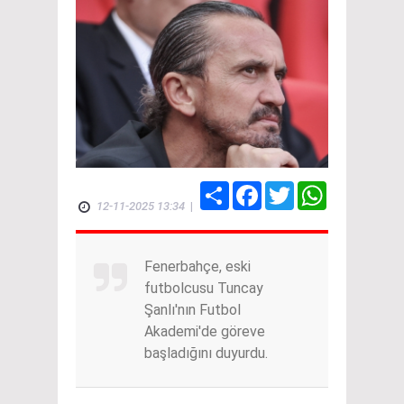
Share
Facebook
Twitter
WhatsApp
12-11-2025 13:34
|
Fenerbahçe, eski
futbolcusu Tuncay
Şanlı'nın Futbol
Akademi'de göreve
başladığını duyurdu.