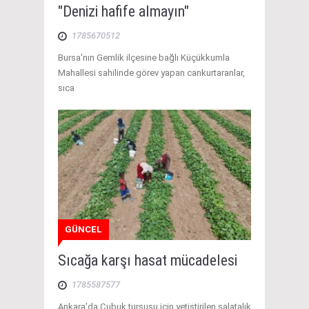
"Denizi hafife almayın"
1785670512
Bursa'nın Gemlik ilçesine bağlı Küçükkumla
Mahallesi sahilinde görev yapan cankurtaranlar,
sıca
GÜNCEL
Sıcağa karşı hasat mücadelesi
1785587577
Ankara'da Çubuk turşusu için yetiştirilen salatalık