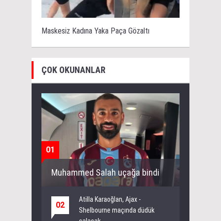
Maskesiz Kadına Yaka Paça Gözaltı
ÇOK OKUNANLAR
01
Muhammed Salah uçağa bindi
Atilla Karaoğlan, Ajax -
02
Shelbourne maçında düdük
çalacak