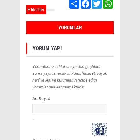
Share
Facebook
Twitter
WhatsApp
Etiketler
YORUMLAR
YORUM YAP!
Yorumlarınız editör onayından geçtikten
sonra yayınlanacaktır. Küfür, hakaret, büyük
harf ve kişi ve kurumları rencide edici
yorumlar onaylanmamaktadır.
Ad Soyad
..