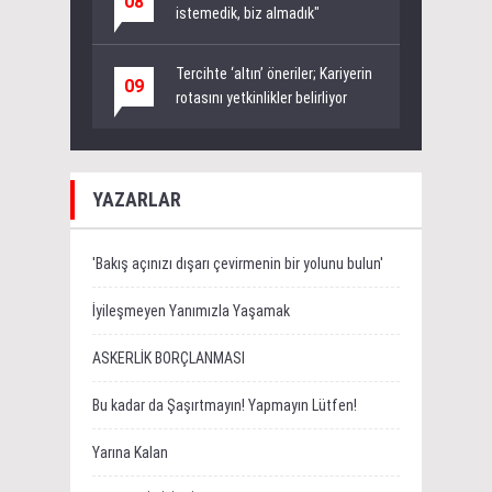
08
istemedik, biz almadık"
Tercihte ‘altın’ öneriler; Kariyerin
09
rotasını yetkinlikler belirliyor
YAZARLAR
'Bakış açınızı dışarı çevirmenin bir yolunu bulun'
İyileşmeyen Yanımızla Yaşamak
ASKERLİK BORÇLANMASI
Bu kadar da Şaşırtmayın! Yapmayın Lütfen!
Yarına Kalan