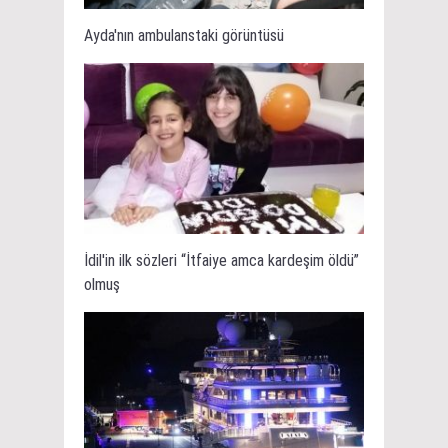
Ayda'nın ambulanstaki görüntüsü
İdil'in ilk sözleri “İtfaiye amca kardeşim öldü”
olmuş