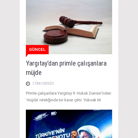
GÜNCEL
Yargıtay’dan primle çalışanlara
müjde
1786108553
Primle çalışanlara Yargıtay 9. Hukuk Dairesi’nden
‘müjde’ niteliğinde bir karar çıktı. Yüksek M