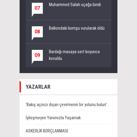
Muhammed Salah uçağa bindi
07
Balkondaki komşu vurularak öldü
08
Bardağı masaya sert koyunca
09
kovuldu
YAZARLAR
'Bakış açınızı dışarı çevirmenin bir yolunu bulun'
İyileşmeyen Yanımızla Yaşamak
ASKERLİK BORÇLANMASI