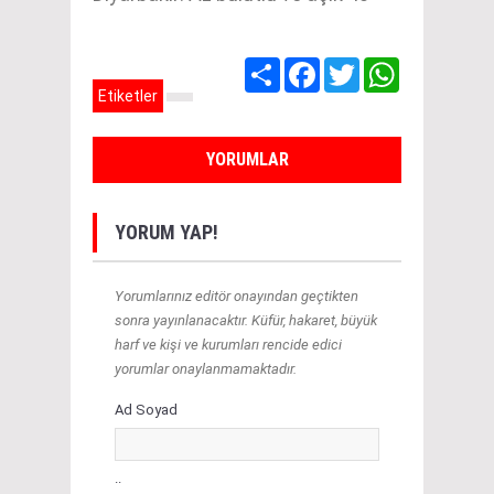
Share
Facebook
Twitter
WhatsApp
Etiketler
YORUMLAR
YORUM YAP!
Yorumlarınız editör onayından geçtikten
sonra yayınlanacaktır. Küfür, hakaret, büyük
harf ve kişi ve kurumları rencide edici
yorumlar onaylanmamaktadır.
Ad Soyad
..