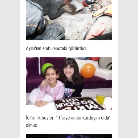
Ayda'nın ambulanstaki görüntüsü
İdil'in ilk sözleri “İtfaiye amca kardeşim öldü”
olmuş