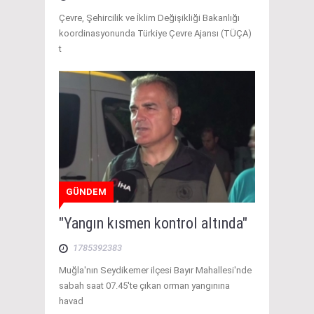
Çevre, Şehircilik ve İklim Değişikliği Bakanlığı
koordinasyonunda Türkiye Çevre Ajansı (TÜÇA)
t
GÜNDEM
"Yangın kısmen kontrol altında"
1785392383
Muğla'nın Seydikemer ilçesi Bayır Mahallesi'nde
sabah saat 07.45'te çıkan orman yangınına
havad