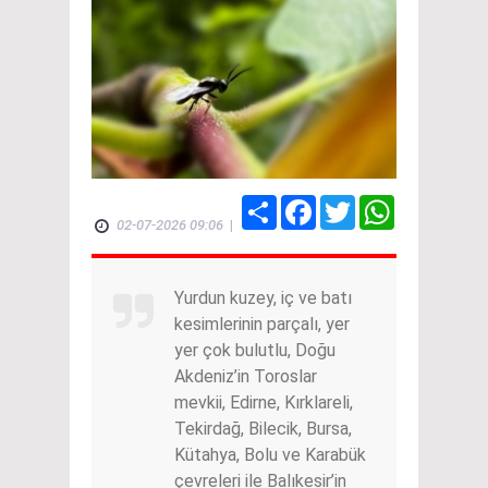
Share
Facebook
Twitter
WhatsApp
02-07-2026 09:06
|
Yurdun kuzey, iç ve batı
kesimlerinin parçalı, yer
yer çok bulutlu, Doğu
Akdeniz’in Toroslar
mevkii, Edirne, Kırklareli,
Tekirdağ, Bilecik, Bursa,
Kütahya, Bolu ve Karabük
çevreleri ile Balıkesir’in