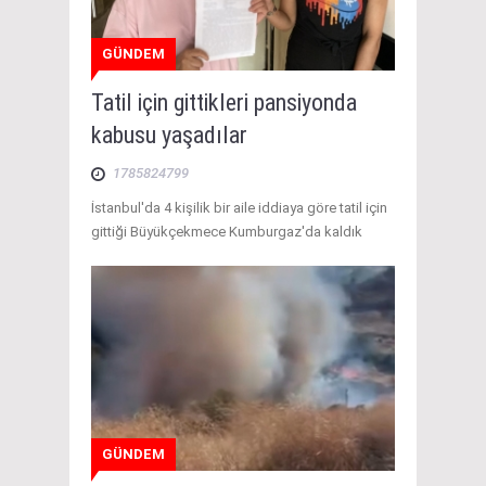
GÜNDEM
Tatil için gittikleri pansiyonda
kabusu yaşadılar
1785824799
İstanbul'da 4 kişilik bir aile iddiaya göre tatil için
gittiği Büyükçekmece Kumburgaz'da kaldık
GÜNDEM