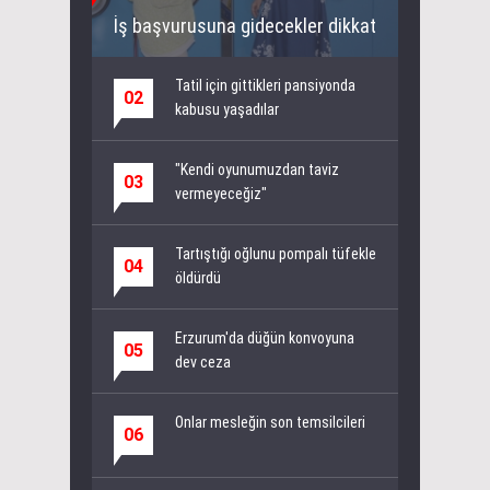
İş başvurusuna gidecekler dikkat
Tatil için gittikleri pansiyonda
02
kabusu yaşadılar
"Kendi oyunumuzdan taviz
03
vermeyeceğiz"
Tartıştığı oğlunu pompalı tüfekle
04
öldürdü
Erzurum'da düğün konvoyuna
05
dev ceza
Onlar mesleğin son temsilcileri
06