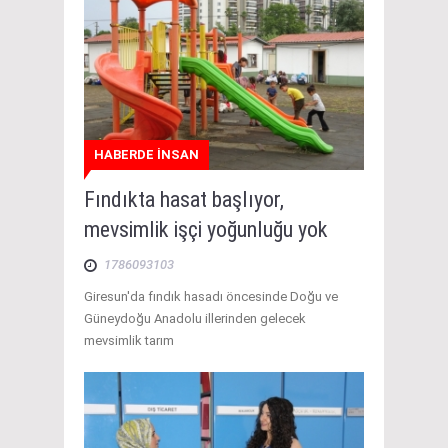
HABERDE İNSAN
Fındıkta hasat başlıyor,
mevsimlik işçi yoğunluğu yok
1786093103
Giresun'da fındık hasadı öncesinde Doğu ve
Güneydoğu Anadolu illerinden gelecek
mevsimlik tarım