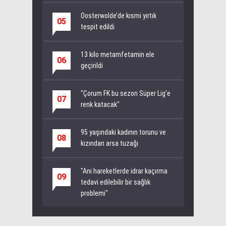
Oosterwolde’de kısmi yırtık
05
tespit edildi
13 kilo metamfetamin ele
06
geçirildi
"Çorum FK bu sezon Süper Lig'e
07
renk katacak"
95 yaşındaki kadının torunu ve
08
kızından arsa tuzağı
"Ani hareketlerde idrar kaçırma
09
tedavi edilebilir bir sağlık
problemi"