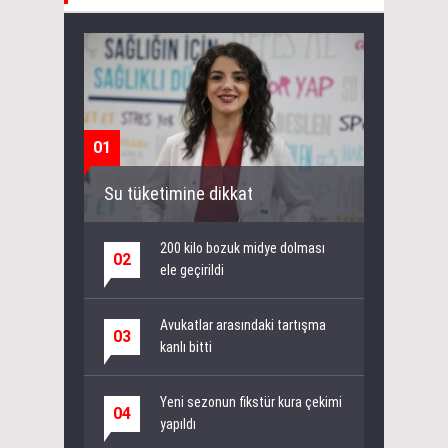
01
Su tüketimine dikkat
200 kilo bozuk midye dolması
02
ele geçirildi
Avukatlar arasındaki tartışma
03
kanlı bitti
Yeni sezonun fikstür kura çekimi
04
yapıldı