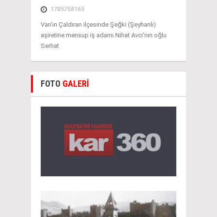
1785758165
Van'ın Çaldıran ilçesinde Şeğki (Şeyhanlı)
aşiretine mensup iş adamı Nihat Avcı'nın oğlu
Serhat
FOTO
GALERİ