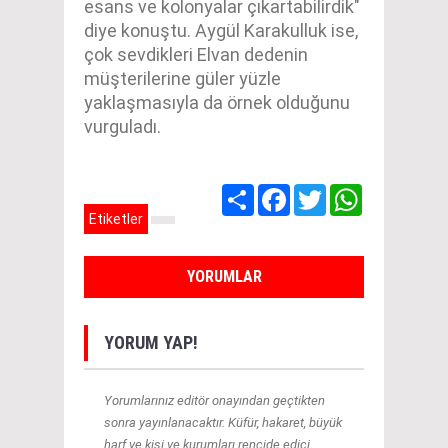
esans ve kolonyalar çıkartabilirdik"
diye konuştu. Aygül Karakulluk ise,
çok sevdikleri Elvan dedenin
müşterilerine güler yüzle
yaklaşmasıyla da örnek olduğunu
vurguladı.
Share
Facebook
Twitter
WhatsApp
Etiketler
YORUMLAR
YORUM YAP!
Yorumlarınız editör onayından geçtikten
sonra yayınlanacaktır. Küfür, hakaret, büyük
harf ve kişi ve kurumları rencide edici