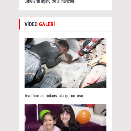
Ülkelerin ilginç batıl inançları
VİDEO
GALERİ
Ayda'nın ambulanstaki görüntüsü