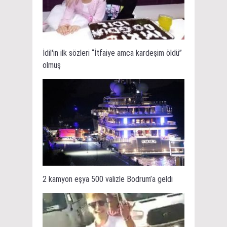
İdil'in ilk sözleri “İtfaiye amca kardeşim öldü”
olmuş
2 kamyon eşya 500 valizle Bodrum’a geldi