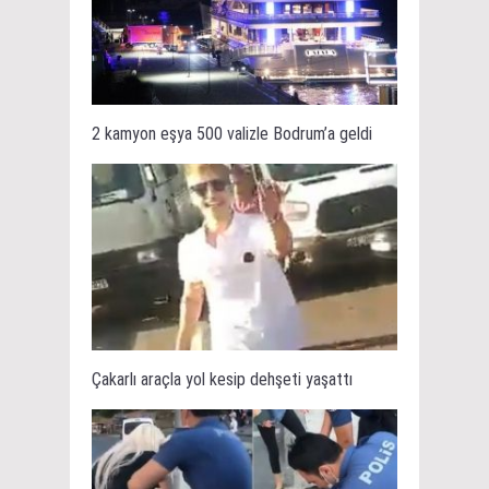
2 kamyon eşya 500 valizle Bodrum’a geldi
Çakarlı araçla yol kesip dehşeti yaşattı