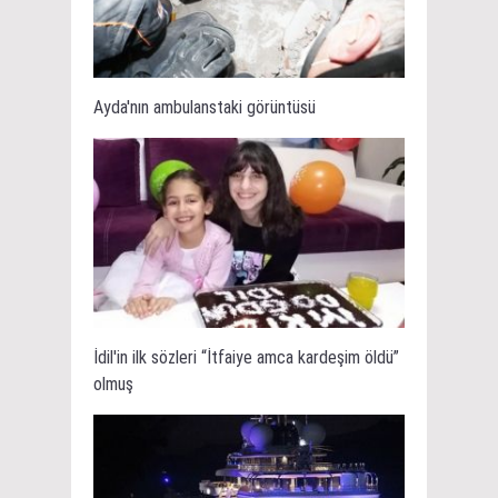
Ayda'nın ambulanstaki görüntüsü
İdil'in ilk sözleri “İtfaiye amca kardeşim öldü”
olmuş