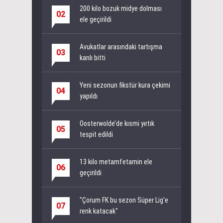
200 kilo bozuk midye dolması
02
ele geçirildi
Avukatlar arasındaki tartışma
03
kanlı bitti
Yeni sezonun fikstür kura çekimi
04
yapıldı
Oosterwolde’de kısmi yırtık
05
tespit edildi
13 kilo metamfetamin ele
06
geçirildi
"Çorum FK bu sezon Süper Lig'e
07
renk katacak"