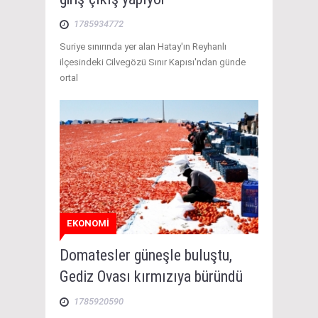
1785934772
Suriye sınırında yer alan Hatay'ın Reyhanlı
ilçesindeki Cilvegözü Sınır Kapısı'ndan günde
ortal
EKONOMİ
Domatesler güneşle buluştu,
Gediz Ovası kırmızıya büründü
1785920590