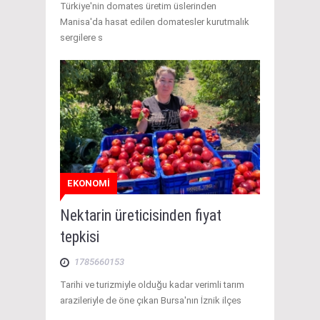
Türkiye'nin domates üretim üslerinden
Manisa'da hasat edilen domatesler kurutmalık
sergilere s
EKONOMİ
Nektarin üreticisinden fiyat
tepkisi
1785660153
Tarihi ve turizmiyle olduğu kadar verimli tarım
arazileriyle de öne çıkan Bursa'nın İznik ilçes