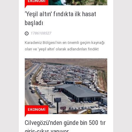
EKONOMİ
‘Yeşil altın' fındıkta ilk hasat
başladı
1786108527
Karadeniz Bölgesi'nin en önemli geçim kaynağı
olan ve ‘yeşil altın' olarak adlandırılan fındıkt
EKONOMİ
Cilvegözü'nden günde bin 500 tır
giriş-çıkış yapıyor