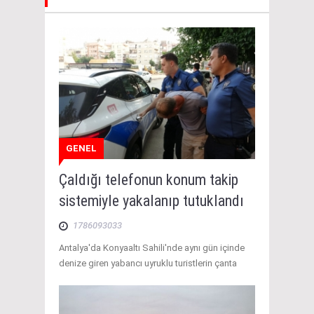
GENEL
Çaldığı telefonun konum takip
sistemiyle yakalanıp tutuklandı
1786093033
Antalya'da Konyaaltı Sahili'nde aynı gün içinde
denize giren yabancı uyruklu turistlerin çanta