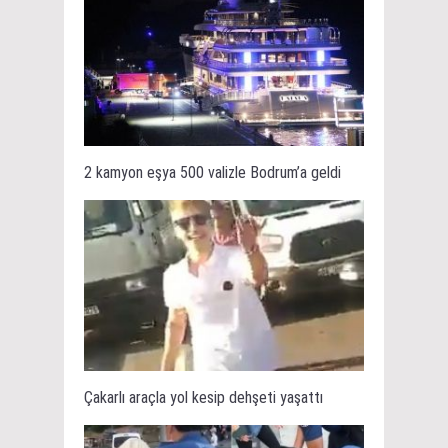
2 kamyon eşya 500 valizle Bodrum’a geldi
Çakarlı araçla yol kesip dehşeti yaşattı