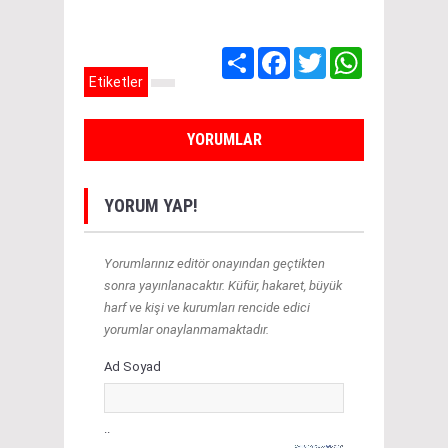
Share
Facebook
Twitter
WhatsApp
Etiketler
YORUMLAR
YORUM YAP!
Yorumlarınız editör onayından geçtikten
sonra yayınlanacaktır. Küfür, hakaret, büyük
harf ve kişi ve kurumları rencide edici
yorumlar onaylanmamaktadır.
Ad Soyad
..