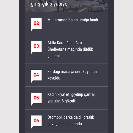
giriş-çıkış yapıyor
Muhammed Salah uçağa bindi
02
Atilla Karaoğlan, Ajax -
03
Shelbourne maçında düdük
çalacak
Bardağı masaya sert koyunca
04
kovuldu
Kadın kıyafeti giydirip şantaj
05
yaptılar: 6 gözaltı
Otomobil parka daldı, ortalık
06
savaş alanına döndü