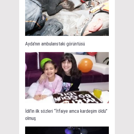
Ayda'nın ambulanstaki görüntüsü
İdil'in ilk sözleri “İtfaiye amca kardeşim öldü”
olmuş