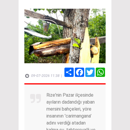
Share
Facebook
Twitter
WhatsApp
09-07-2026 11:38
|
Rize'nin Pazar ilçesinde
ayıların dadandığı yaban
mersini bahçeleri, yöre
insanının 'carimangana'
adını verdiği atadan
kalma su, tahterevalli ve