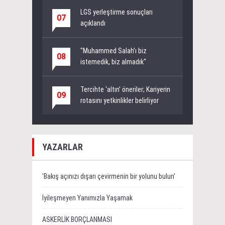
LGS yerleştirme sonuçları
07
açıklandı
"Muhammed Salah’ı biz
08
istemedik, biz almadık"
Tercihte ‘altın’ öneriler; Kariyerin
09
rotasını yetkinlikler belirliyor
YAZARLAR
'Bakış açınızı dışarı çevirmenin bir yolunu bulun'
İyileşmeyen Yanımızla Yaşamak
ASKERLİK BORÇLANMASI