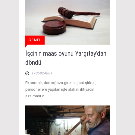
GENEL
İşçinin maaş oyunu Yargıtay’dan
döndü
1785824881
Ekonomik darboğaza giren inşaat şirketi,
personellere yapılan işle alakalı ihtiyacın
azalması v