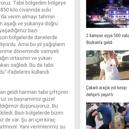
yoruz. Tabii bölgeden bölgeye
850 kilo civarında sulu
larda verim almayı tahmin
n aşağı ve yukarıya doğru
 yaşadığımız bazı
2 kamyon eşya 500 vali
 son bölgelerde danelerde
Bodrum’a geldi
liyordu. Ama bu yıl yağışların
içeklenme döneminde samyeli
ğın ortasının ve yukarı
kan sağladı. Bu da tabii
u" ifadelerini kullandı.
Çakarlı araçla yol kesip
an geldi harman tabii çiftçinin
dehşeti yaşattı
ruz ve bayramımız güzel
aldığımızı düşünüyoruz. Bu
tkiledi. Bazı bölgelerde bizim
iz de var. Şu an için kıraç
ratmıyor. Yani verimlerimiz şu