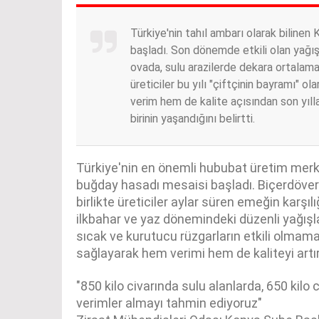
Türkiye'nin tahıl ambarı olarak biline
başladı. Son dönemde etkili olan yağış
ovada, sulu arazilerde dekara ortalama
üreticiler bu yılı "çiftçinin bayramı" ol
verim hem de kalite açısından son yıll
birinin yaşandığını belirtti.
Türkiye'nin en önemli hububat üretim mer
buğday hasadı mesaisi başladı. Biçerdöverl
birlikte üreticiler aylar süren emeğin karşıl
ilkbahar ve yaz dönemindeki düzenli yağış
sıcak ve kurutucu rüzgarların etkili olmam
sağlayarak hem verimi hem de kaliteyi artır
"850 kilo civarında sulu alanlarda, 650 kilo 
verimler almayı tahmin ediyoruz"