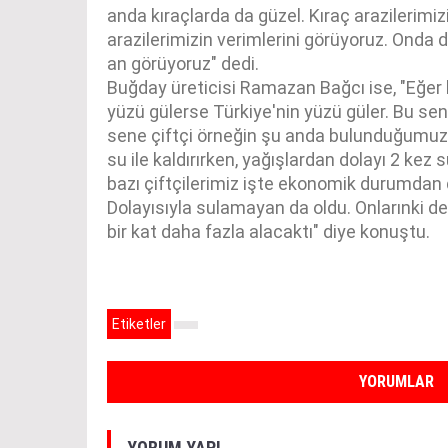
anda kıraçlarda da güzel. Kıraç arazilerimizi
arazilerimizin verimlerini görüyoruz. Onda d
an görüyoruz" dedi.
Buğday üreticisi Ramazan Bağcı ise, "Eğer
yüzü gülerse Türkiye'nin yüzü güler. Bu sene
sene çiftçi örneğin şu anda bulunduğumuz 
su ile kaldırırken, yağışlardan dolayı 2 kez s
bazı çiftçilerimiz işte ekonomik durumdan 
Dolayısıyla sulamayan da oldu. Onlarınki d
bir kat daha fazla alacaktı" diye konuştu.
Etiketler
YORUMLAR
YORUM YAP!