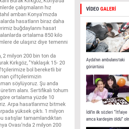
anı Burak Kırkgöz, Konya'da
lerde çalışmaların hız
VİDEO
GALERİ
 tahıl ambarı Konya'mızda
alarda hasatların biraz daha
erimiz buğdaylarını hasat
alanlarda ortalama 850 kilo
imlere de ulaşırız diye temenni
, 2 milyon 200 bin ton da
Ayda'nın ambulanstaki
rak Kırkgöz, "Yaklaşık 15- 20
görüntüsü
çilerimize bol bereketli bir
anan çiftçilerimizin
 zaman söylüyoruz. Şu anda
retim alanı. Sertifikalı tohum
e göre ortalama yüzde 10
liriz. Arpa hasatlarımız bitmek
rpada yüksek çıktı. 1 milyon
İdil'in ilk sözleri “İtfaiye
 bu satışlar tamamlandıktan
amca kardeşim öldü” ol
onya Ovası'nda 2 milyon 200