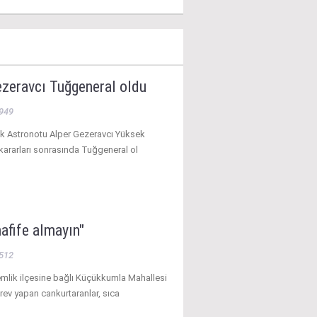
ezeravcı Tuğgeneral oldu
949
ilk Astronotu Alper Gezeravcı Yüksek
kararları sonrasında Tuğgeneral ol
hafife almayın"
512
mlik ilçesine bağlı Küçükkumla Mahallesi
rev yapan cankurtaranlar, sıca