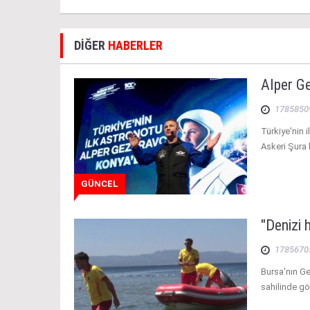
DİĞER
HABERLER
Alper G
1785850
Türkiye'nin 
Askeri Şura 
GÜNCEL
"Denizi 
1785670
Bursa'nın Ge
sahilinde gö