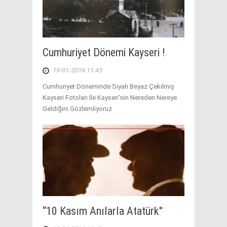
Cumhuriyet Dönemi Kayseri !
19-01-2016 11:43
Cumhuriyet Döneminde Siyah Beyaz Çekilmiş
Kayseri Fotoları İle Kayseri'nin Nereden Nereye
Geldiğini Gözlemliyoruz
“10 Kasım Anılarla Atatürk''