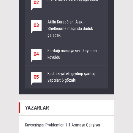
02
Atilla Karaoğlan, Ajax -
03
Shelbourne maçında düdük
çalacak
Bardağı masaya sert koyunca
04
kovuldu
Kadın kıyafeti giydirip şantaj
05
yaptılar: 6 gözaltı
YAZARLAR
Kayserispor Problemleri 1-1 Aşmaya Çalışıyor