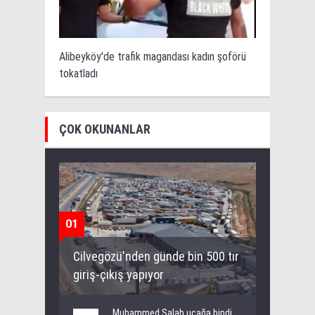
Alibeyköy'de trafik magandası kadın şoförü
tokatladı
ÇOK OKUNANLAR
01
Cilvegözü'nden günde bin 500 tır
giriş-çıkış yapıyor
Muhammed Salah uçağa bindi