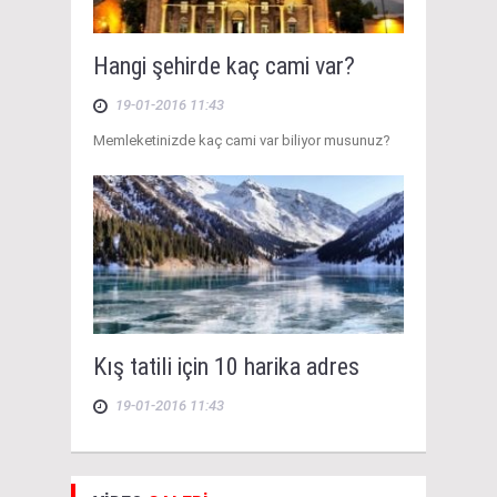
Hangi şehirde kaç cami var?
19-01-2016 11:43
Memleketinizde kaç cami var biliyor musunuz?
Kış tatili için 10 harika adres
19-01-2016 11:43