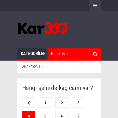
KATEGORİLER
ANASAYFA
|
|
Hangi şehirde kaç cami var?
1
2
3
4
5
6
7