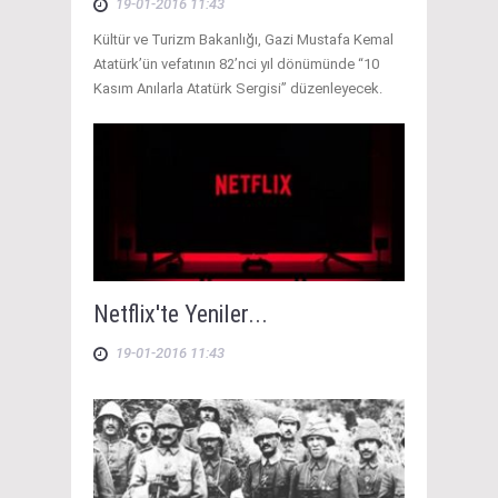
19-01-2016 11:43
Kültür ve Turizm Bakanlığı, Gazi Mustafa Kemal
Atatürk’ün vefatının 82’nci yıl dönümünde “10
Kasım Anılarla Atatürk Sergisi” düzenleyecek.
Netflix'te Yeniler...
19-01-2016 11:43