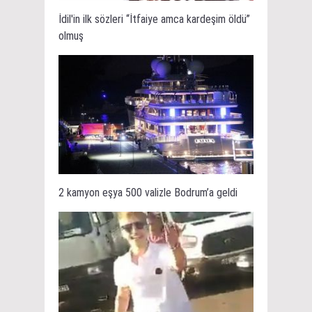
İdil'in ilk sözleri “İtfaiye amca kardeşim öldü”
olmuş
2 kamyon eşya 500 valizle Bodrum’a geldi