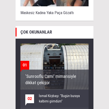
Maskesiz Kadına Yaka Paça Gözaltı
ÇOK OKUNANLAR
01
'Sunrooflu Cami' mimarisiyle
dikkat çekiyor
İsmail Köybaşı: "Bugün buraya
02
kalbimi gömdüm"