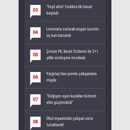
‘Yeşil altın' fındıkta ilk hasat
03
başladı
Limonata satarak asgari ücretin
04
üç katı kazandı
Çorum FK, Berat Özdemir ile 2+1
05
yıllık sözleşme imzaladı
Yargıtay’dan primle çalışanlara
06
müjde
"Değişen oyun kuralları bizlerin
07
elini güçlendirdi"
Okul inşaatında çalışan usta
08
tutuklandı!