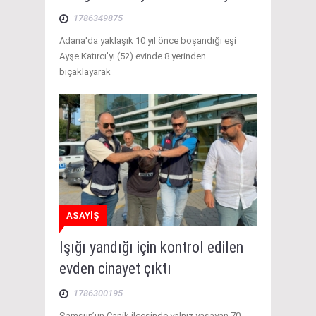
1786349875
Adana'da yaklaşık 10 yıl önce boşandığı eşi
Ayşe Katırcı'yı (52) evinde 8 yerinden
bıçaklayarak
ASAYİŞ
Işığı yandığı için kontrol edilen
evden cinayet çıktı
1786300195
Samsun’un Canik ilçesinde yalnız yaşayan 70