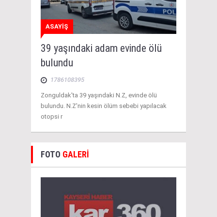
ASAYİŞ
39 yaşındaki adam evinde ölü
bulundu
1786108395
Zonguldak'ta 39 yaşındaki N.Z, evinde ölü
bulundu. N.Z'nin kesin ölüm sebebi yapılacak
otopsi r
FOTO
GALERİ