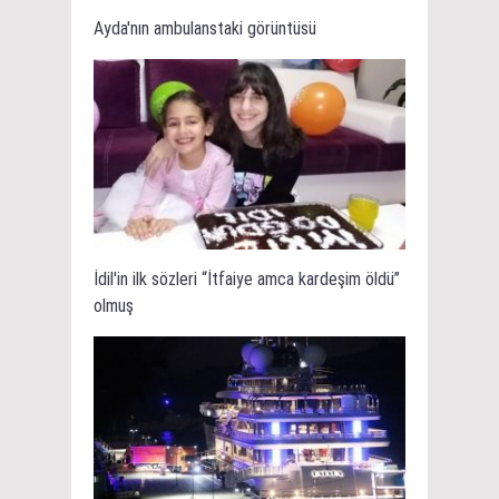
Ayda'nın ambulanstaki görüntüsü
İdil'in ilk sözleri “İtfaiye amca kardeşim öldü”
olmuş