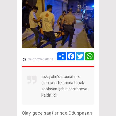
Share
Facebook
Twitter
WhatsApp
09-07-2026 09:54
|
Eskişehir'de bunalıma
girip kendi karnına bıçak
saplayan şahıs hastaneye
kaldırıldı.
Olay, gece saatlerinde Odunpazarı