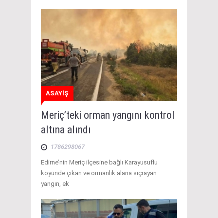
ASAYİŞ
Meriç’teki orman yangını kontrol
altına alındı
1786298067
Edirne’nin Meriç ilçesine bağlı Karayusuflu
köyünde çıkan ve ormanlık alana sıçrayan
yangın, ek