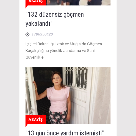
ASAYİŞ
"132 düzensiz göçmen
yakalandı"
1786350420
İçişleri Bakanlığı, İzmir ve Muğla’da Göçmen
Kaçakçılığına yönelik Jandarma ve Sahil
Güvenlik e
ASAYİŞ
"13 gün önce yardım istemişti"