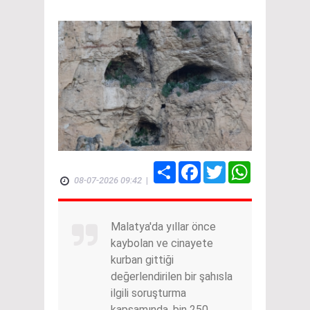
Share
Facebook
Twitter
WhatsApp
08-07-2026 09:42
|
Malatya'da yıllar önce
kaybolan ve cinayete
kurban gittiği
değerlendirilen bir şahısla
ilgili soruşturma
kapsamında, bin 250