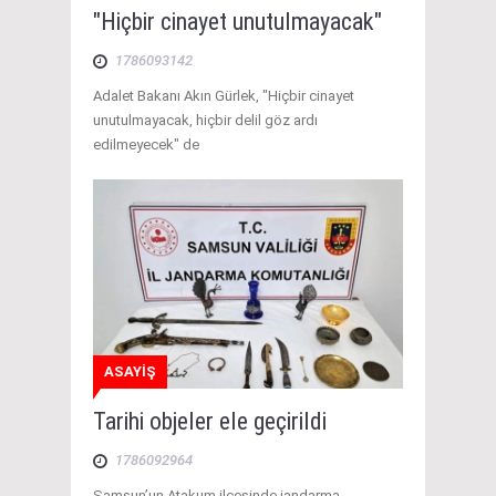
"Hiçbir cinayet unutulmayacak"
1786093142
Adalet Bakanı Akın Gürlek, "Hiçbir cinayet
unutulmayacak, hiçbir delil göz ardı
edilmeyecek" de
ASAYİŞ
Tarihi objeler ele geçirildi
1786092964
Samsun’un Atakum ilçesinde jandarma