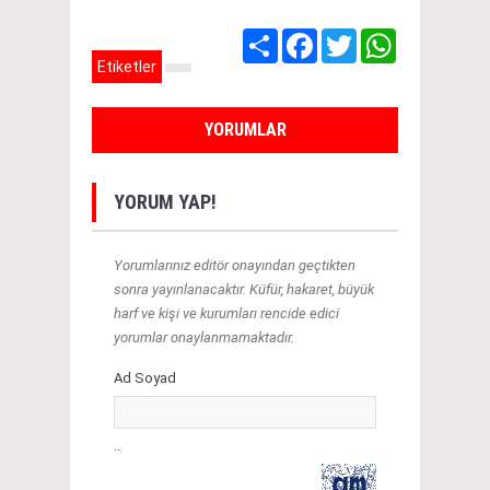
Share
Facebook
Twitter
WhatsApp
Etiketler
YORUMLAR
YORUM YAP!
Yorumlarınız editör onayından geçtikten
sonra yayınlanacaktır. Küfür, hakaret, büyük
harf ve kişi ve kurumları rencide edici
yorumlar onaylanmamaktadır.
Ad Soyad
..