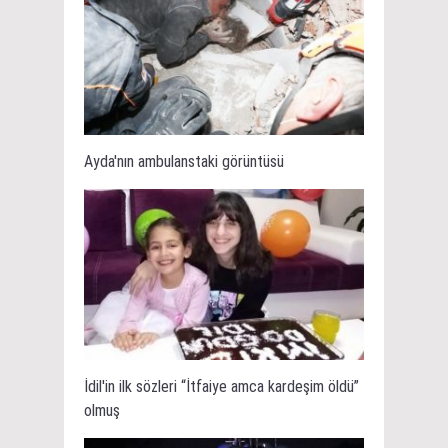
Ayda'nın ambulanstaki görüntüsü
İdil'in ilk sözleri “İtfaiye amca kardeşim öldü”
olmuş