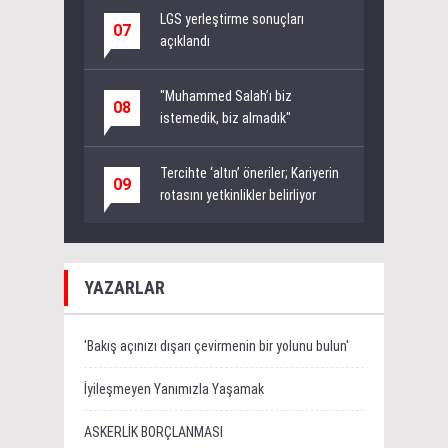
LGS yerleştirme sonuçları
07
açıklandı
"Muhammed Salah’ı biz
08
istemedik, biz almadık"
Tercihte ‘altın’ öneriler; Kariyerin
09
rotasını yetkinlikler belirliyor
YAZARLAR
'Bakış açınızı dışarı çevirmenin bir yolunu bulun'
İyileşmeyen Yanımızla Yaşamak
ASKERLİK BORÇLANMASI