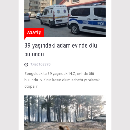
ASAYİŞ
39 yaşındaki adam evinde ölü
bulundu
1786108395
Zonguldak'ta 39 yaşındaki N.Z, evinde ölü
bulundu. N.Z'nin kesin ölüm sebebi yapılacak
otopsi r