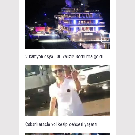
2 kamyon eşya 500 valizle Bodrum’a geldi
Çakarlı araçla yol kesip dehşeti yaşattı