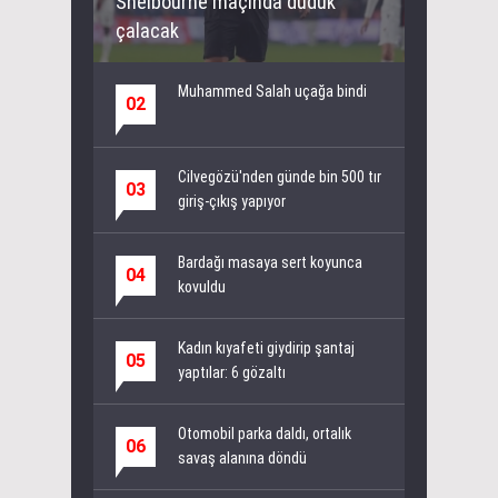
Shelbourne maçında düdük
çalacak
Muhammed Salah uçağa bindi
02
Cilvegözü'nden günde bin 500 tır
03
giriş-çıkış yapıyor
Bardağı masaya sert koyunca
04
kovuldu
Kadın kıyafeti giydirip şantaj
05
yaptılar: 6 gözaltı
Otomobil parka daldı, ortalık
06
savaş alanına döndü