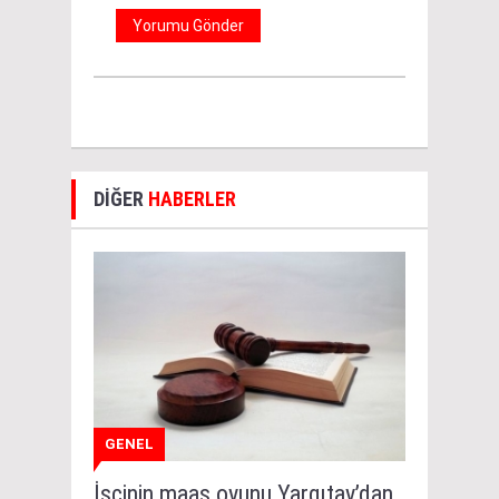
DİĞER
HABERLER
GENEL
İşçinin maaş oyunu Yargıtay’dan