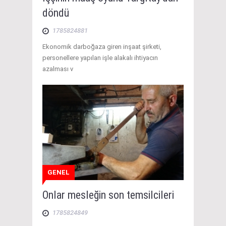
döndü
1785824881
Ekonomik darboğaza giren inşaat şirketi,
personellere yapılan işle alakalı ihtiyacın
azalması v
GENEL
Onlar mesleğin son temsilcileri
1785824849