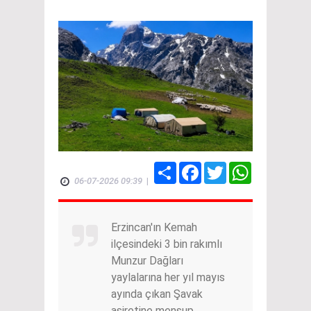
Share
Facebook
Twitter
WhatsApp
06-07-2026 09:39
|
Erzincan'ın Kemah
ilçesindeki 3 bin rakımlı
Munzur Dağları
yaylalarına her yıl mayıs
ayında çıkan Şavak
aşiretine mensup