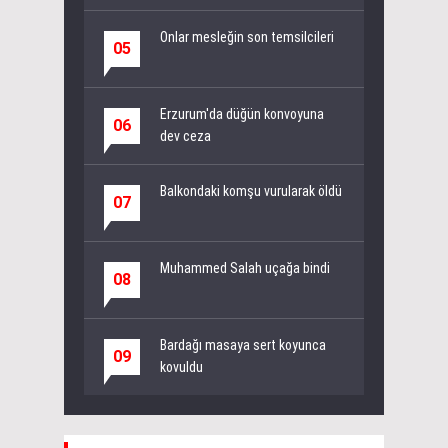
Onlar mesleğin son temsilcileri
05
Erzurum'da düğün konvoyuna
06
dev ceza
Balkondaki komşu vurularak öldü
07
Muhammed Salah uçağa bindi
08
Bardağı masaya sert koyunca
09
kovuldu