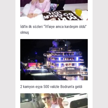
İdil'in ilk sözleri “İtfaiye amca kardeşim öldü”
olmuş
2 kamyon eşya 500 valizle Bodrum’a geldi