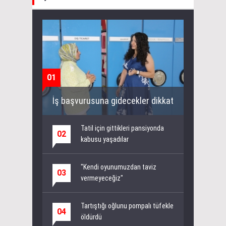
01
İş başvurusuna gidecekler dikkat
Tatil için gittikleri pansiyonda
02
kabusu yaşadılar
"Kendi oyunumuzdan taviz
03
vermeyeceğiz"
Tartıştığı oğlunu pompalı tüfekle
04
öldürdü