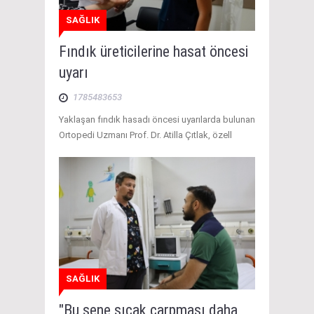
SAĞLIK
Fındık üreticilerine hasat öncesi
uyarı
1785483653
Yaklaşan fındık hasadı öncesi uyarılarda bulunan
Ortopedi Uzmanı Prof. Dr. Atilla Çıtlak, özell
SAĞLIK
"Bu sene sıcak çarpması daha