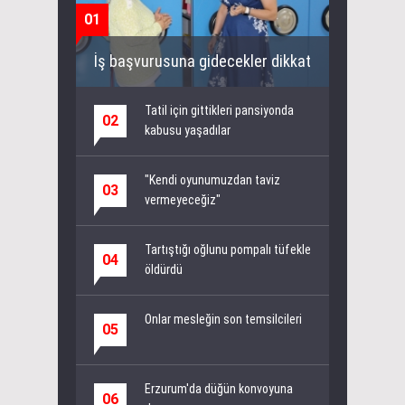
01
İş başvurusuna gidecekler dikkat
Tatil için gittikleri pansiyonda
02
kabusu yaşadılar
"Kendi oyunumuzdan taviz
03
vermeyeceğiz"
Tartıştığı oğlunu pompalı tüfekle
04
öldürdü
Onlar mesleğin son temsilcileri
05
Erzurum'da düğün konvoyuna
06