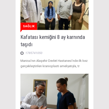
SAĞLIK
Kafatası kemiğini 8 ay karnında
taşıdı
1785741050
Manisa'nın Alaşehir Devlet Hastanesi'nde ilk kez
gerçekleştirilen kranioplasti ameliyatıyla, tr