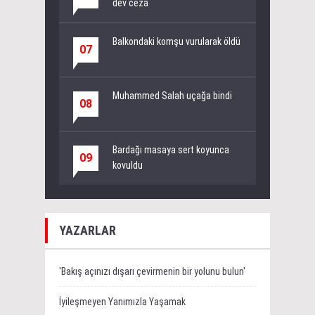
dev ceza
Balkondaki komşu vurularak öldü
07
Muhammed Salah uçağa bindi
08
Bardağı masaya sert koyunca
09
kovuldu
YAZARLAR
'Bakış açınızı dışarı çevirmenin bir yolunu bulun'
İyileşmeyen Yanımızla Yaşamak