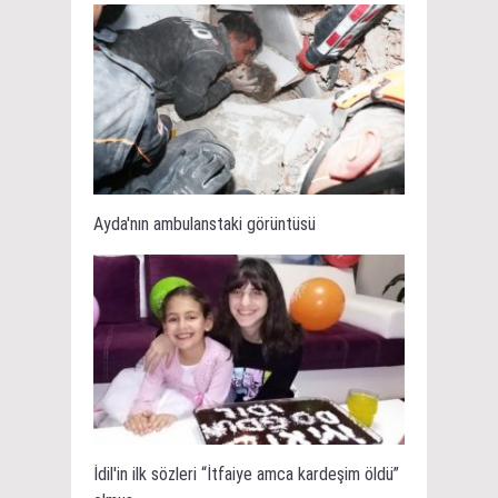
Ayda'nın ambulanstaki görüntüsü
İdil'in ilk sözleri “İtfaiye amca kardeşim öldü”