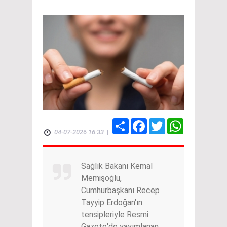
Share
Facebook
Twitter
WhatsApp
04-07-2026 16:33
|
Sağlık Bakanı Kemal
Memişoğlu,
Cumhurbaşkanı Recep
Tayyip Erdoğan'ın
tensipleriyle Resmi
Gazete'de yayımlanan