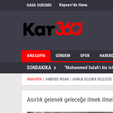
Kayseri'de Hava:
HAVA DURUMU
ANASAYFA
GÜNDEM
SPOR
HABERD
SONDAKIKA
"Muhammed Salah’ı biz is
ANASAYFA
|
HABERDE İNSAN
|
ASIRLIK GELENEK GELECEĞE 
Asırlık gelenek geleceğe ilmek ilme