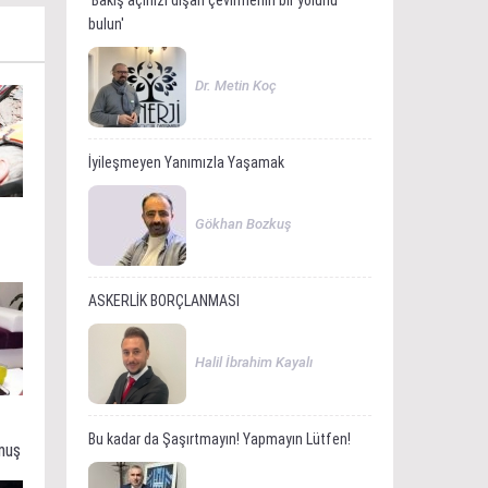
'Bakış açınızı dışarı çevirmenin bir yolunu
bulun'
Dr. Metin Koç
İyileşmeyen Yanımızla Yaşamak
Gökhan Bozkuş
ASKERLİK BORÇLANMASI
Halil İbrahim Kayalı
Bu kadar da Şaşırtmayın! Yapmayın Lütfen!
muş