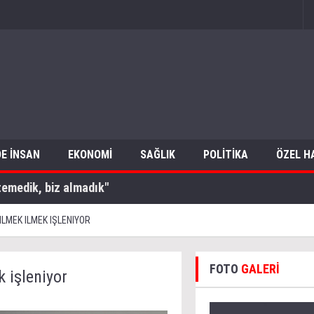
E İNSAN
EKONOMİ
SAĞLIK
POLİTİKA
ÖZEL H
temedik, biz almadık"
ILMEK ILMEK IŞLENIYOR
FOTO
GALERİ
k işleniyor