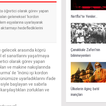
a öğretici olarak görev yapan
Netflix'te Yeniler...
kalan geleneksel ‘kordon
ern eşyalarına uyarlayarak
e aktarmayı hedeflediklerini
Çanakkale Zaferi’nin
e gelecek arasında köprü
bilinmeyenleri
 el sanatlarını yaşatmaya
etici olarak görev yapan
olan ve makine nakışlarında
turma' ile ‘İnönü işi kordon
 günümüze uyarladıklarını ifade
siyle başlayan ve sabırla
Ülkelerin ilginç batıl
karşılaştıkları zorlukları ve
inançları