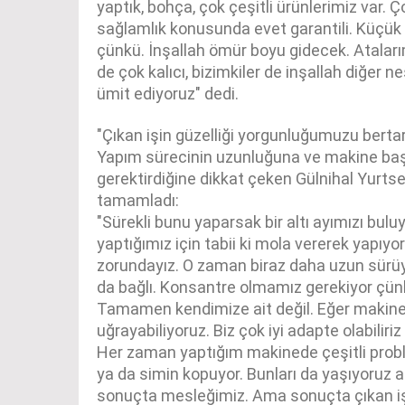
yaptık, bohça, çok çeşitli ürünlerimiz var. Ç
sağlamlık konusunda evet garantili. Küçük
çünkü. İnşallah ömür boyu gidecek. Ataları
de çok kalıcı, bizimkiler de inşallah diğer 
ümit ediyoruz" dedi.
"Çıkan işin güzelliği yorgunluğumuzu bertar
Yapım sürecinin uzunluğuna ve makine ba
gerektirdiğine dikkat çeken Gülnihal Yurtse
tamamladı:
"Sürekli bunu yaparsak bir altı ayımızı buluy
yaptığımız için tabii ki mola vererek yapıy
zorundayız. O zaman biraz daha uzun sürü
da bağlı. Konsantre olmamız gerekiyor çün
Tamamen kendimize ait değil. Eğer makined
uğrayabiliyoruz. Biz çok iyi adapte olabili
Her zaman yaptığım makinede çeşitli proble
ya da simin kopuyor. Bunları da yaşıyoruz a
sonuçta mesleğimiz. Ama sonuçta çıkan işi