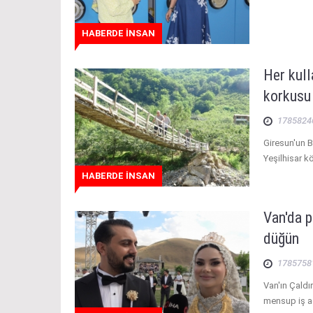
HABERDE İNSAN
Her kul
korkusu 
1785824
Giresun'un B
Yeşilhisar k
HABERDE İNSAN
Van'da p
düğün
1785758
Van'ın Çaldı
mensup iş a