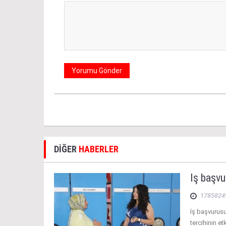
DİĞER
HABERLER
İş başvu
1785824
İş başvurusu
tercihinin e