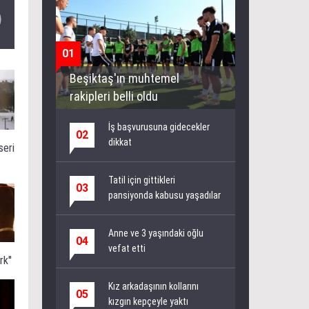
01
Beşiktaş'ın muhtemel
rakipleri belli oldu
İş başvurusuna gidecekler
02
dikkat
seri
Tatil için gittikleri
03
pansiyonda kabusu yaşadılar
Anne ve 3 yaşındaki oğlu
04
vefat etti
k''
Kız arkadaşının kollarını
05
kızgın kepçeyle yaktı