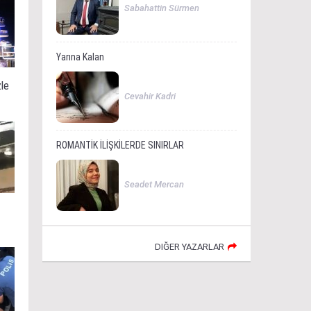
Sabahattin Sürmen
Yarına Kalan
zle
Cevahir Kadri
ROMANTİK İLİŞKİLERDE SINIRLAR
Seadet Mercan
DIĞER YAZARLAR