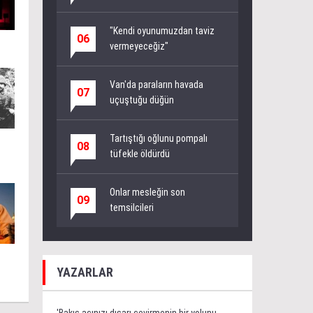
"Kendi oyunumuzdan taviz
06
vermeyeceğiz"
Van'da paraların havada
07
uçuştuğu düğün
Tartıştığı oğlunu pompalı
08
tüfekle öldürdü
Onlar mesleğin son
09
temsilcileri
YAZARLAR