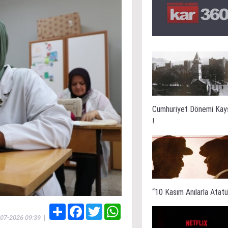
Cumhuriyet Dönemi Kay
!
“10 Kasım Anılarla Atatür
Share
Facebook
Twitter
WhatsApp
-07-2026 09:39
|