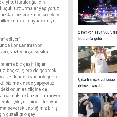
ok iyi tutturulduğu için
 küçük tutturmalar yapıyoruz
mızdan bizlere kalan örnekler
nesillere unutulmayacak diye
2 kamyon eşya 500 vali
Bodrum’a geldi
af ediyor"
şında konsantrasyon
ven, sözlerini şu şekilde
or ama biz çeşitli işler
oruz, başka işlere de geçmek
yor ve desenin yoğunluğuna
Çakarlı araçla yol kesip
kü biz makinede yapıyoruz.
dehşeti yaşattı
eki onun azizliğine de
riz ama makine bazen tutmuyor.
mler çıkıyor, ipini tutmuyor
ma severek yaptığımız bir iş
n güzelliği o şeyi