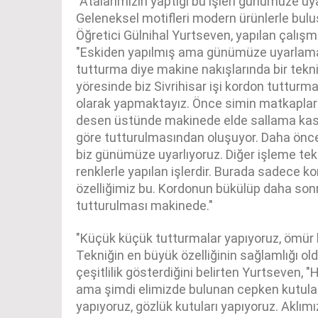
"Atalarımızın yaptığı bu işleri günümüze uy
Geleneksel motifleri modern ürünlerle bulu
Öğretici Gülnihal Yurtseven, yapılan çalışma
"Eskiden yapılmış ama günümüze uyarlama 
tutturma diye makine nakışlarında bir tekni
yöresinde biz Sivrihisar işi kordon tutturm
olarak yapmaktayız. Önce simin matkaplar
desen üstünde makinede elde sallama kas
göre tutturulmasından oluşuyor. Daha önce a
biz günümüze uyarlıyoruz. Diğer işleme tekni
renklerle yapılan işlerdir. Burada sadece k
özelliğimiz bu. Kordonun bükülüp daha son
tutturulması makinede."
"Küçük küçük tutturmalar yapıyoruz, ömür
Tekniğin en büyük özelliğinin sağlamlığı ol
çeşitlilik gösterdiğini belirten Yurtseven, "
ama şimdi elimizde bulunan cepken kutuları
yapıyoruz, gözlük kutuları yapıyoruz. Aklımı