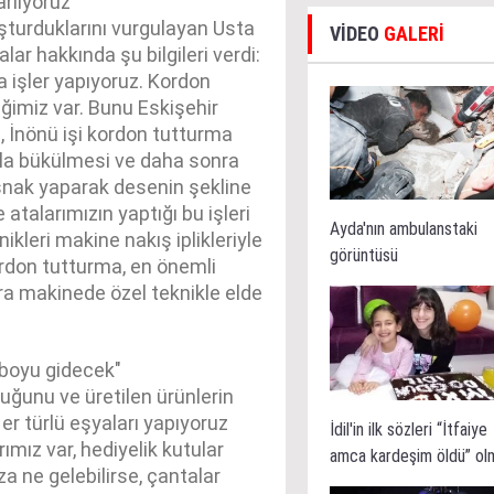
arlıyoruz"
şturduklarını vurgulayan Usta
VİDEO
GALERİ
lar hakkında şu bilgileri verdi:
işler yapıyoruz. Kordon
ğimiz var. Bunu Eskişehir
a, İnönü işi kordon tutturma
la bükülmesi ve daha sonra
nak yaparak desenin şekline
talarımızın yaptığı bu işleri
Ayda'nın ambulanstaki
kleri makine nakış iplikleriyle
görüntüsü
ordon tutturma, en önemli
ra makinede özel teknikle elde
 boyu gidecek"
duğunu ve üretilen ürünlerin
Her türlü eşyaları yapıyoruz
İdil'in ilk sözleri “İtfaiye
mız var, hediyelik kutular
amca kardeşim öldü” ol
za ne gelebilirse, çantalar