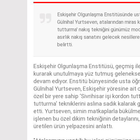
Eskişehir Olgunlaşma Enstitüsünde ust
Gülnihal Yurtseven, atalarından miras 
tutturma' nakış tekniğini günümüz mod
asırlık nakış sanatını gelecek nesiller
belirtti.
Eskişehir Olgunlaşma Enstitüsü, geçmiş il
kurarak unutulmaya yüz tutmuş geleneksel
devam ediyor. Enstitü bünyesinde usta öğr
Gülnihal Yurtseven, Eskişehir yöresine ait 
özel bir yere sahip ‘Sivrihisar işi kordon tut
tutturma' tekniklerini aslına sadık kalarak
etti. Yurtseven, simin matkaplarla bükülme
işlenen bu özel dikim tekniğinin detaylarını, 
üretilen ürün yelpazesini anlattı.