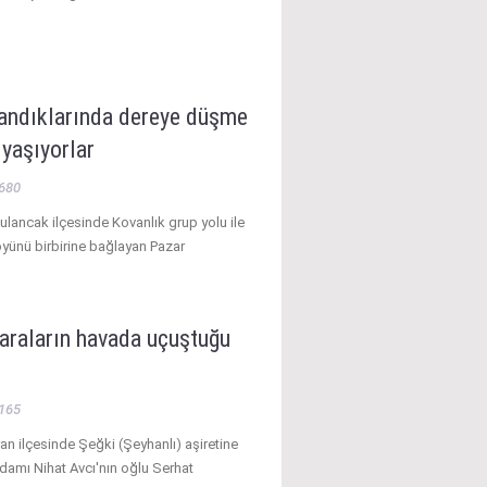
landıklarında dereye düşme
yaşıyorlar
680
ulancak ilçesinde Kovanlık grup yolu ile
öyünü birbirine bağlayan Pazar
araların havada uçuştuğu
165
ran ilçesinde Şeğki (Şeyhanlı) aşiretine
damı Nihat Avcı'nın oğlu Serhat