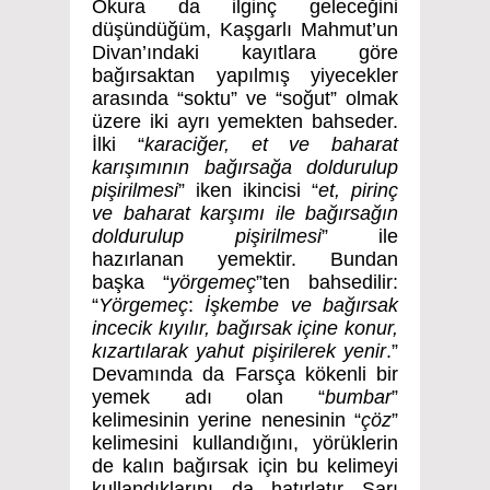
Okura da ilginç geleceğini
düşündüğüm, Kaşgarlı Mahmut’un
Divan’ındaki kayıtlara göre
bağırsaktan yapılmış yiyecekler
arasında “soktu” ve “soğut” olmak
üzere iki ayrı yemekten bahseder.
İlki “
karaciğer, et ve baharat
karışımının bağırsağa doldurulup
pişirilmesi
” iken ikincisi “
et, pirinç
ve baharat karşımı ile bağırsağın
doldurulup pişirilmesi
” ile
hazırlanan yemektir. Bundan
başka “
yörgemeç
”ten bahsedilir:
“
Yörgemeç
:
İşkembe ve bağırsak
incecik kıyılır, bağırsak içine konur,
kızartılarak yahut pişirilerek yenir
.”
Devamında da Farsça kökenli bir
yemek adı olan “
bumbar
”
kelimesinin yerine nenesinin “
çöz
”
kelimesini kullandığını, yörüklerin
de kalın bağırsak için bu kelimeyi
kullandıklarını da hatırlatır Sarı