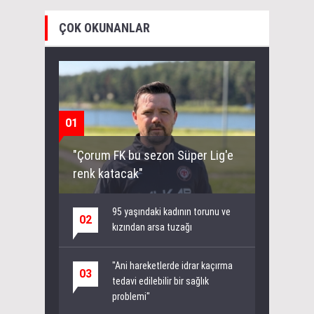
ÇOK OKUNANLAR
01
"Çorum FK bu sezon Süper Lig'e
renk katacak"
95 yaşındaki kadının torunu ve
02
kızından arsa tuzağı
"Ani hareketlerde idrar kaçırma
03
tedavi edilebilir bir sağlık
problemi"