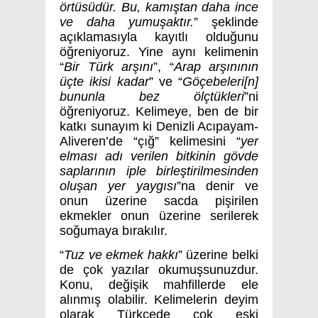
örtüsüdür. Bu, kamıştan daha ince
ve daha yumuşaktır.
” şeklinde
açıklamasıyla kayıtlı olduğunu
öğreniyoruz. Yine aynı kelimenin
“
Bir Türk arşını
”, “
Arap arşınının
üçte ikisi kadar
” ve “
Göçebeleri[n]
bununla bez ölçtükleri
”ni
öğreniyoruz. Kelimeye, ben de bir
katkı sunayım ki Denizli Acıpayam-
Aliveren’de “çığ” kelimesini “
yer
elması adı verilen bitkinin gövde
saplarının iple birleştirilmesinden
oluşan yer yaygısı
”na denir ve
onun üzerine sacda pişirilen
ekmekler onun üzerine serilerek
soğumaya bırakılır.
“
Tuz ve ekmek hakkı
” üzerine belki
de çok yazılar okumuşsunuzdur.
Konu, değişik mahfillerde ele
alınmış olabilir. Kelimelerin deyim
olarak Türkçede çok eski