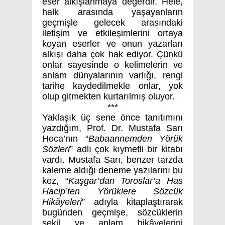
eser alkışlanmaya değerdir. Hele,
halk arasında yaşayanların
geçmişle gelecek arasındaki
iletişim ve etkileşimlerini ortaya
koyan eserler ve onun yazarları
alkışı daha çok hak ediyor. Çünkü
onlar sayesinde o kelimelerin ve
anlam dünyalarının varlığı, rengi
tarihe kaydedilmekle onlar, yok
olup gitmekten kurtarılmış oluyor.
***
Yaklaşık üç sene önce tanıtımını
yazdığım, Prof. Dr. Mustafa Sarı
Hoca’nın “
Babaannemden Yörük
Sözleri
” adlı çok kıymetli bir kitabı
vardı. Mustafa Sarı, benzer tarzda
kaleme aldığı deneme yazılarını bu
kez, “
Kaşgar’dan Toroslar’a Has
Hacip’ten Yörüklere Sözcük
Hikâyeleri
” adıyla kitaplaştırarak
bugünden geçmişe, sözcüklerin
şekil ve anlam hikâyelerini