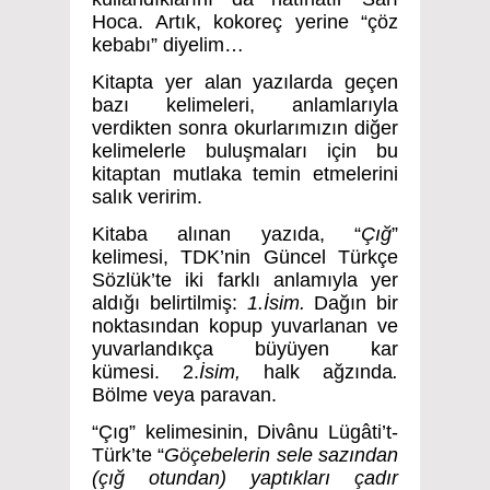
Hoca. Artık, kokoreç yerine “çöz
kebabı” diyelim…
Kitapta yer alan yazılarda geçen
bazı kelimeleri, anlamlarıyla
verdikten sonra okurlarımızın diğer
kelimelerle buluşmaları için bu
kitaptan mutlaka temin etmelerini
salık veririm.
Kitaba alınan yazıda, “
Çığ
”
kelimesi, TDK’nin Güncel Türkçe
Sözlük’te iki farklı anlamıyla yer
aldığı belirtilmiş:
1.İsim.
Dağın bir
noktasından kopup yuvarlanan ve
yuvarlandıkça büyüyen kar
kümesi. 2.
İsim,
halk ağzında
.
Bölme veya paravan.
“Çıg” kelimesinin, Divânu Lügâti’t-
Türk’te “
Göçebelerin sele sazından
(çığ otundan) yaptıkları çadır