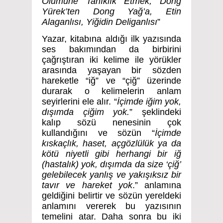
Ölümüne Tanıklık Etmek, Dong
Yürek’ten Dong Yağ’a, Etin
Alaganlısı, Yiğidin Deliganlısı
”
Yazar, kitabına aldığı ilk yazısında
ses bakımından da birbirini
çağrıştıran iki kelime ile yörükler
arasında yaşayan bir sözden
hareketle “iğ” ve “çiğ” üzerinde
durarak o kelimelerin anlam
seyirlerini ele alır. “
İçimde iğim yok,
dışımda çiğim yok.
” şeklindeki
kalıp sözü nenesinin çok
kullandığını ve sözün “
İçimde
kıskaçlık, haset, açgözlülük ya da
kötü niyetli gibi herhangi bir iğ
(hastalık) yok, dışımda da size ‘çiğ’
gelebilecek yanlış ve yakışıksız bir
tavır ve hareket yok
.” anlamına
geldiğini belirtir ve sözün yereldeki
anlamını vererek bu yazısının
temelini atar. Daha sonra bu iki