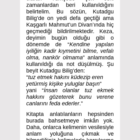
zamanlardan beri kullanıldığını
belirtelim. Bu sözün, Kutadgu
Bilig’de on yedi defa geçtiği ama
Kaşgarlı Mahmut’un Divan’ında hiç
geçmediği bildirilmektedir. Keza,
deyimin bugün olduğu gibi o
dönemde de “
Kendine yapılan
iyiliğin kadir kıymetini bilme, vefalı
olma, nankör olmama
” anlamında
kullanıldığı da not düşülmüş. Şu
beyit Kutadgu Bilig’den:
“
tuz etmek hakını küdezip eren
yetürmiş kişike yuluglar başın
”
yani “
İnsan olanlar tuz ekmek
hakkını gözeterek bunu verene
canlarını feda ederler
.”
Kitapta anlatılanların hepsinden
burada bahsetmeye imkân yok.
Daha, onlarca kelimenin vesilesiyle
anlam yoluğuna çıkmak ve