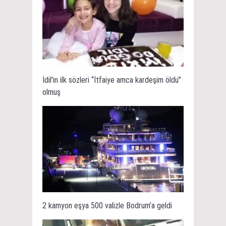
İdil'in ilk sözleri “İtfaiye amca kardeşim öldü”
olmuş
2 kamyon eşya 500 valizle Bodrum’a geldi