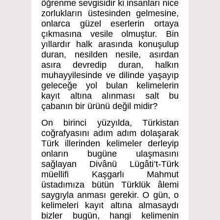
öğrenme sevgisidir ki insanları nice
zorlukların üstesinden gelmesine,
onlarca güzel eserlerin ortaya
çıkmasına vesile olmuştur. Bin
yıllardır halk arasında konuşulup
duran, nesilden nesile, asırdan
asıra devredip duran, halkın
muhayyilesinde ve dilinde yaşayıp
geleceğe yol bulan kelimelerin
kayıt altına alınması salt bu
çabanın bir ürünü değil midir?
On birinci yüzyılda, Türkistan
coğrafyasını adım adım dolaşarak
Türk illerinden kelimeler derleyip
onların bugüne ulaşmasını
sağlayan Divânü Lügâti’t-Türk
müellifi Kaşgarlı Mahmut
üstadımıza bütün Türklük âlemi
saygıyla anması gerekir. O gün, o
kelimeleri kayıt altına almasaydı
bizler bugün, hangi kelimenin