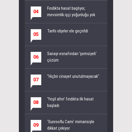
Fındıkta hasat başlıyor,
04
mevsimlik işçi yoğunluğu yok
Tarihi objeler ele geçirildi
05
Sanayi esnafından 'şemsiyeli'
06
çözüm
"Hiçbir cinayet unutulmayacak"
07
‘Yeşil altın' fındıkta ilk hasat
08
başladı
'Sunrooflu Cami' mimarisiyle
09
dikkat çekiyor