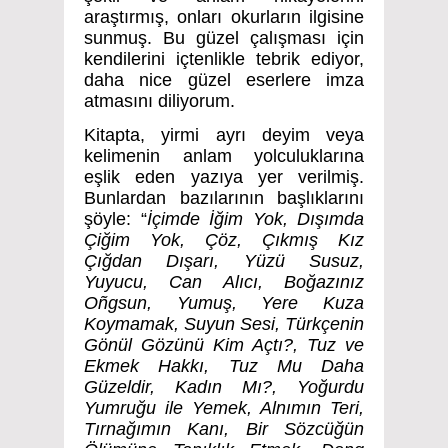
araştırmış, onları okurların ilgisine
sunmuş. Bu güzel çalışması için
kendilerini içtenlikle tebrik ediyor,
daha nice güzel eserlere imza
atmasını diliyorum.
Kitapta, yirmi ayrı deyim veya
kelimenin anlam yolculuklarına
eşlik eden yazıya yer verilmiş.
Bunlardan bazılarının başlıklarını
şöyle: “
İçimde İğim Yok, Dışımda
Çiğim Yok, Çöz, Çıkmış Kız
Çığdan Dışarı, Yüzü Susuz,
Yuyucu, Can Alıcı, Boğazınız
Oñgsun, Yumuş, Yere Kuza
Koymamak, Suyun Sesi, Türkçenin
Gönül Gözünü Kim Açtı?, Tuz ve
Ekmek Hakkı, Tuz Mu Daha
Güzeldir, Kadın Mı?, Yoğurdu
Yumruğu ile Yemek, Alnımın Teri,
Tırnağımın Kanı, Bir Sözcüğün